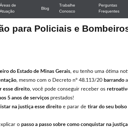
Áreas de
Trabalhe
Perguntas
Blog
Atuação
Conosco
Frequentes
ão para Policiais e Bombeiro
beiro do Estado de Minas Gerais
, eu tenho uma ótima not
mentação
, mesmo com o
Decreto n° 48.113/20
barrando
a
r esse direito
, você pode conseguir receber os
retroativ
mos 5 anos de serviços
prestados!
tar na justiça esse direito
e parar de
tirar do seu bols
xplicar o
passo a passo sobre como conquistar na justiça