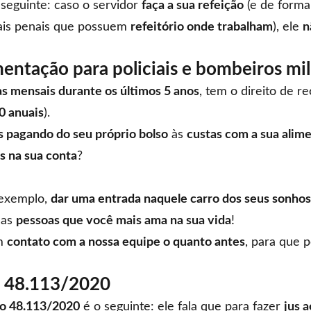
 seguinte: caso o servidor
faça a sua refeição
(e de form
ais penais
que possuem
refeitório onde trabalham
), ele
n
mentação para policiais e bombeiros mil
s mensais durante os últimos 5 anos
, tem o direito de r
0 anuais
).
s pagando do seu próprio bolso
às
custas com a sua alim
s na sua conta
?
 exemplo,
dar uma entrada naquele carro dos seus sonhos
das
pessoas que você mais ama na sua vida
!
em
contato com a nossa equipe o quanto antes
, para que
o 48.113/2020
to 48.113/2020
é o seguinte: ele fala que para fazer
jus 