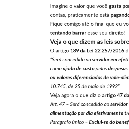
Imagine o valor que você
gasta po
contas, praticamente está
pagando
Fique comigo até o final que eu vo
tentando barrar
esse seu direito!
Veja o que dizem as leis sobre
O artigo
189 da Lei 22.257/2016
di
“Será concedido ao
servidor em efet
como
ajuda de custo
pelas
despesas 
ou valores diferenciados de vale-al
10.745, de 25 de maio de 1992”
Veja agora o que diz o
artigo 47 d
Art. 47 – Será concedido ao s
ervidor
alimentação por dia efetivamente t
Parágrafo único –
Exclui-se do benef