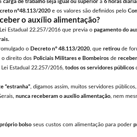
ua
carga de trabalho seja igual ou superior
a
6 horas diári
ecreto n°48.113/2020
e os valores são definidos pelo
Com
ceber o auxílio alimentação?
Lei Estadual 22.257/2016
que previa o
pagamento do au
ais.
promulgado o
Decreto n° 48.113/2020
, que
retirou
de fo
 o direito dos
Policiais Militares e Bombeiros
de
receber
a Lei Estadual 22.257/2016,
todos os servidores públicos
e “estranha”
, digamos assim, muitos servidores públicos
erais,
nunca receberam o auxílio alimentação
, nem mes
 próprio bolso
seus custos com alimentação para poder
p