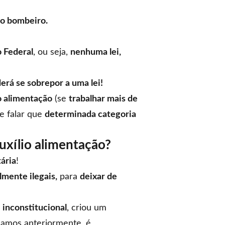
e o bombeiro.
o Federal
, ou seja,
nenhuma lei,
rá se sobrepor a uma lei!
o alimentação
(se
trabalhar mais de
r e falar que
determinada categoria
uxílio alimentação?
ária
!
lmente ilegais,
para
deixar de
 inconstitucional
, criou um
amos anteriormente, é