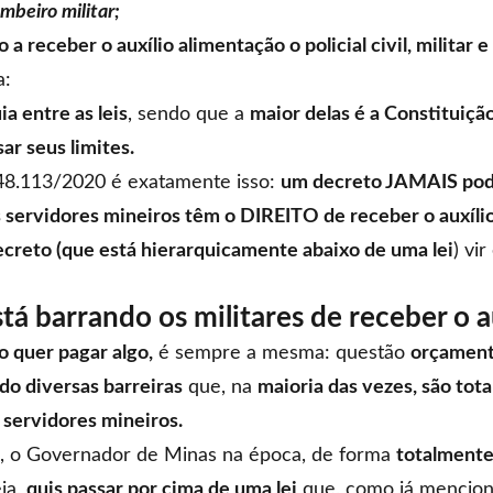
bombeiro militar;
a receber o auxílio alimentação o policial civil, militar 
a:
ia entre as leis
, sendo que a
maior delas é a Constituiçã
ar seus limites.
48.113/2020 é exatamente isso:
um decreto JAMAIS pode
ervidores mineiros têm o DIREITO de receber o auxíli
ecreto (que está hierarquicamente abaixo de uma lei
) vi
tá barrando os militares de receber o a
 quer pagar algo,
é sempre a mesma: questão
orçament
do diversas barreiras
que, na
maioria das vezes, são tota
s
servidores mineiros.
, o Governador de Minas na época, de forma
totalmente
ja,
quis passar por cima de uma lei
que, como já mencion