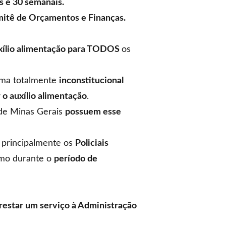
as e 30 semanais.
itê de Orçamentos e Finanças.
xílio alimentação para TODOS
os
rma totalmente
inconstitucional
 o auxílio alimentação
.
de Minas Gerais
possuem esse
, principalmente os
Policiais
mo durante o
período de
restar um serviço à Administração