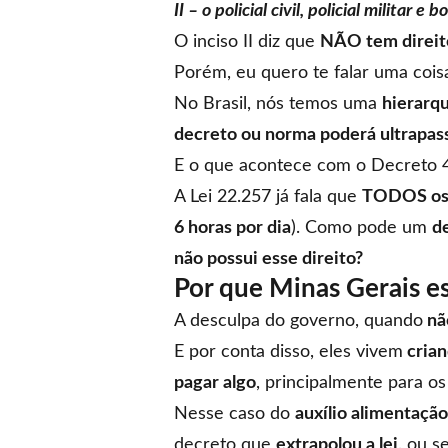
II – o policial civil, policial militar e 
O inciso II diz que
NÃO tem direito 
Porém, eu quero te falar uma cois
No Brasil, nós temos uma
hierarqu
decreto ou norma poderá ultrapass
E o que acontece com o Decreto 
A Lei 22.257 já fala que
TODOS os s
6 horas por dia
). Como pode um
d
não possui esse direito?
Por que Minas Gerais es
A desculpa do governo, quando
não
E por conta disso, eles vivem
crian
pagar algo
, principalmente para o
Nesse caso do
auxílio alimentação
decreto que
extrapolou a lei,
ou se