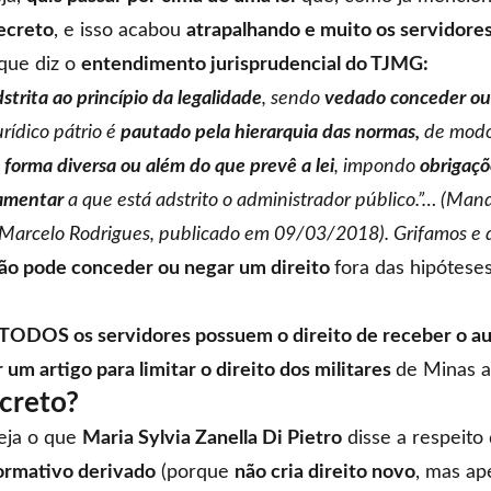
ecreto
, e isso acabou
atrapalhando e muito os servidores
que diz o
entendimento jurisprudencial do TJMG:
strita ao princípio da legalidade
, sendo
vedado conceder ou 
rídico pátrio é
pautado pela hierarquia das normas,
de mod
forma diversa ou além do que prevê a lei
, impondo
obrigaçõ
lamentar
a que está adstrito o administrador público.”… (Ma
Marcelo Rodrigues, publicado em 09/03/2018). Grifamos e
ão pode conceder ou negar um direito
fora das hipótese
TODOS os servidores possuem o direito de receber o au
m artigo para limitar o direito dos militares
de Minas 
creto?
eja o que
Maria Sylvia Zanella Di Pietro
disse a respeito
ormativo derivado
(porque
não cria direito novo
, mas ap