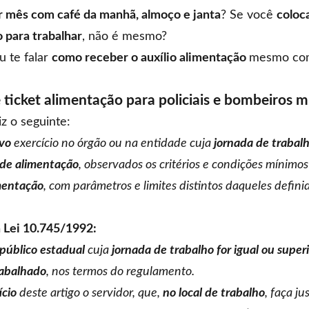
r mês com café da manhã, almoço e janta
? Se você
coloc
 para trabalhar
, não é mesmo?
u te falar
como receber o auxílio alimentação
mesmo com
 ticket alimentação para policiais e bombeiros mi
z o seguinte:
ivo
exercício no órgão ou na entidade cuja
jornada de trabalho
de alimentação
, observados os critérios e condições mínimo
imentação
, com parâmetros e limites distintos daqueles definid
a Lei 10.745/1992:
 público estadual
cuja
jornada de trabalho for igual ou superio
rabalhado
, nos termos do regulamento.
ício
deste artigo o servidor, que,
no local de trabalho
, faça ju