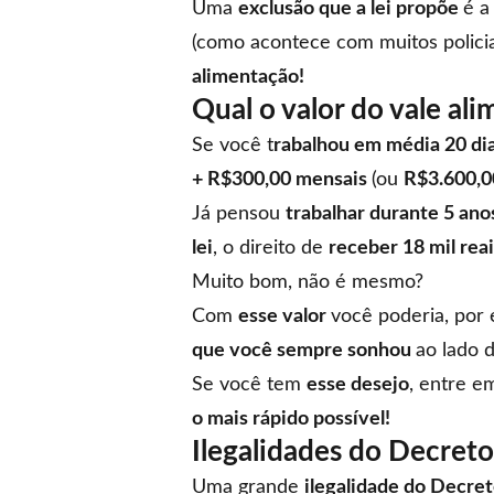
Uma
exclusão que a lei propõe
é a
(como acontece com muitos
polici
alimentação!
Qual o valor do vale ali
Se você t
rabalhou em média 20 dia
+ R$300,00 mensais
(ou
R$3.600,0
Já pensou
trabalhar durante 5 ano
lei
, o direito de
receber 18 mil reai
Muito bom, não é mesmo?
Com
esse valor
você poderia, por
que você sempre sonhou
ao lado 
Se você tem
esse desejo
, entre 
o mais rápido possível!
Ilegalidades do Decret
Uma grande
ilegalidade do Decre