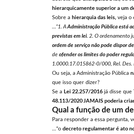
hierarquicamente superior a um d
Sobre a
hierarquia das leis,
veja o 
…“1. A
Administração Pública está ad
previstas em lei
. 2. O ordenamento ju
ordem de serviço não pode dispor de 
de
ofender os limites do poder regu
1.0000.17.015862-0/000, Rel. Des. 
Ou seja, a Administração Pública
n
que isso quer dizer?
Se a
Lei 22.257/2016
já disse que
48.113/2020 JAMAIS poderia criar u
Qual a função de um de
Para responder a essa pergunta, v
…“o
decreto regulamentar é ato n