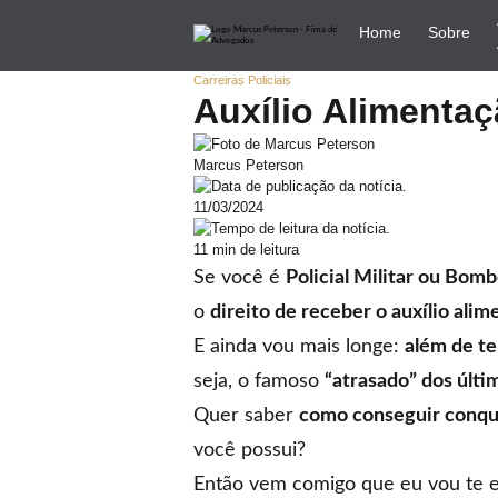
Home
Sobre
Carreiras Policiais
Auxílio Alimentaç
Marcus Peterson
11/03/2024
11 min de leitura
Se você é
Policial Militar ou Bom
o
direito de receber o auxílio ali
E ainda vou mais longe:
além de te
seja, o famoso
“atrasado” dos últi
Quer saber
como conseguir conquis
você possui?
Então vem comigo que eu vou te e