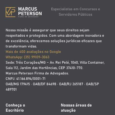
Especialistas em Concursos e
Servidores Públicos
Nossa missão é assegurar que seus direitos sejam
respeitados e protegidos. Com uma abordagem inovadora e
de excelência, oferecemos soluções jurídicas eficazes que
transformam vidas.
Mais de 400 avaliações no Google
WhatsApp: (35) 99109-3063
Sede: Três Corações/MG – Av. Rei Pelé, 1060, Villa Container,
Sala 112, Jardim das Hortências, CEP 37410-770.
Marcus Peterson Firma de Advogados.
CNPJ: 41.166.894/0001-71
OAB/MG 179415 · OAB/DF 84698 · OAB/RJ 265187 · OAB/SP
489701
Conheça o
Nossas áreas de
Escritório
atuação