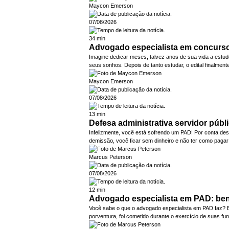
Maycon Emerson
07/08/2026
34 min
Advogado especialista em concurso 
Imagine dedicar meses, talvez anos de sua vida a estudo
seus sonhos. Depois de tanto estudar, o edital finalmen
Maycon Emerson
07/08/2026
13 min
Defesa administrativa servidor públ
Infelizmente, você está sofrendo um PAD! Por conta de
demissão, você ficar sem dinheiro e não ter como pagar
Marcus Peterson
07/08/2026
12 min
Advogado especialista em PAD: bene
Você sabe o que o advogado especialista em PAD faz? Ele
porventura, foi cometido durante o exercício de suas fu