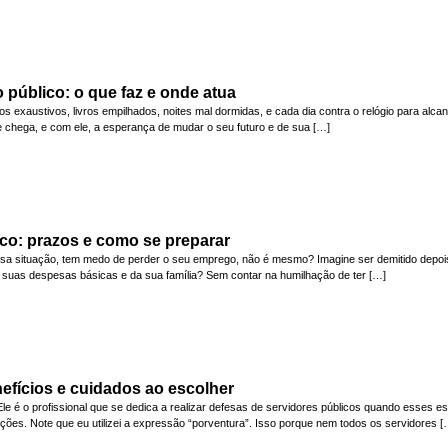
público: o que faz e onde atua
s exaustivos, livros empilhados, noites mal dormidas, e cada dia contra o relógio para alca
te chega, e com ele, a esperança de mudar o seu futuro e de sua […]
ico: prazos e como se preparar
ssa situação, tem medo de perder o seu emprego, não é mesmo? Imagine ser demitido depois
 suas despesas básicas e da sua família? Sem contar na humilhação de ter […]
fícios e cuidados ao escolher
 é o profissional que se dedica a realizar defesas de servidores públicos quando esses est
nções. Note que eu utilizei a expressão “porventura”. Isso porque nem todos os servidores [