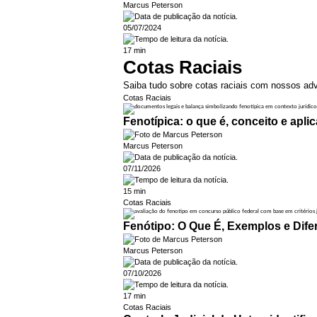
Marcus Peterson
05/07/2024
17 min
Cotas Raciais
Saiba tudo sobre cotas raciais com nossos adv
Cotas Raciais
Fenotípica: o que é, conceito e aplic
Marcus Peterson
07/11/2026
15 min
Cotas Raciais
Fenótipo: O Que É, Exemplos e Dife
Marcus Peterson
07/10/2026
17 min
Cotas Raciais