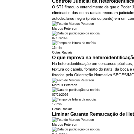
Controle Judicial da Heteroidentifi
O STJ firmou o entendimento de que o Poder Ju
eliminados das cotas raciais recorram judicialm
autodeclarou negro (preto ou pardo) em um co
Marcus Peterson
07/02/2026
13 min
Cotas Raciais
O que reprova na heteroidentificaç
Na heteroidentificação em concursos públicos
textura do cabelo, formato do nariz, da boca e
fixados pela Orientação Normativa SEGES/MG
Marcus Peterson
07/01/2026
17 min
Cotas Raciais
Liminar Garante Remarcação de Hete
Marcus Peterson