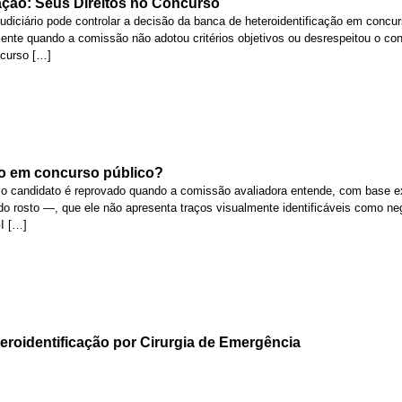
cação: Seus Direitos no Concurso
diciário pode controlar a decisão da banca de heteroidentificação em concur
ente quando a comissão não adotou critérios objetivos ou desrespeitou o cont
ncurso […]
ão em concurso público?
, o candidato é reprovado quando a comissão avaliadora entende, com base e
 do rosto —, que ele não apresenta traços visualmente identificáveis como neg
I […]
roidentificação por Cirurgia de Emergência