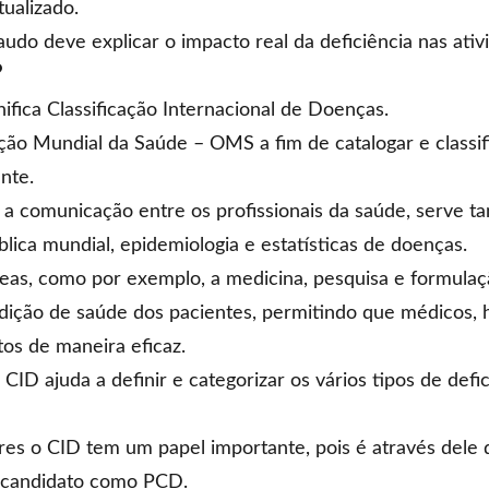
tualizado.
audo deve explicar o impacto real da deficiência nas ativ
?
ifica Classificação Internacional de Doenças.
ação Mundial da Saúde – OMS a fim de catalogar e classi
nte.
tar a comunicação entre os profissionais da saúde, serve 
lica mundial, epidemiologia e estatísticas de doenças.
reas, como por exemplo, a medicina, pesquisa e formulaçã
dição de saúde dos pacientes, permitindo que médicos, ho
tos de maneira eficaz.
 CID ajuda a definir e categorizar os vários tipos de def
res o CID tem um papel importante, pois é através del
 candidato como PCD.