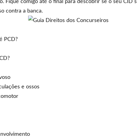
igo. Fique comigo até o final para descobrir se o seu CI
o contra a banca.
 é PCD?
PCD?
rvoso
culações e ossos
ocomotor
senvolvimento