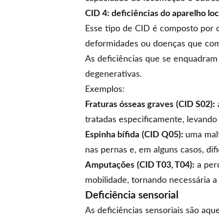
CID 4: deficiências do aparelho l
Esse tipo de CID é composto por c
deformidades ou doenças que com
As deficiências que se enquadram
degenerativas.
Exemplos:
Fraturas ósseas graves
(CID S02):
tratadas especificamente, levando
Espinha bífida
(CID Q05):
uma malf
nas pernas e, em alguns casos, difi
Amputações
(CID T03, T04):
a perd
mobilidade, tornando necessária a
Deficiência sensorial
As deficiências sensoriais são aqu