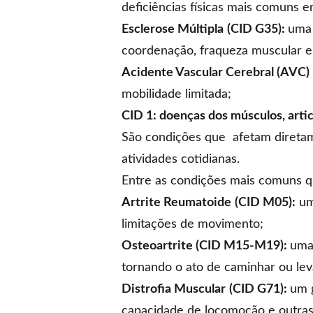
deficiências físicas mais comuns e
Esclerose Múltipla
(CID G35):
uma 
coordenação, fraqueza muscular e 
Acidente Vascular Cerebral (AVC)
mobilidade limitada;
CID 1: doenças dos músculos, arti
São condições que afetam diretame
atividades cotidianas.
Entre as condições mais comuns q
Artrite Reumatoide
(CID M05):
um
limitações de movimento;
Osteoartrite (CID M15-M19):
uma
tornando o ato de caminhar ou lev
Distrofia Muscular
(CID G71):
um 
capacidade de locomoção e outras