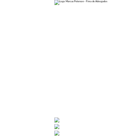
Home
Sobre
Áreas de Atuação
Direito dos Concurseiros
Direito dos Servidores Públicos
Direito dos Estudantes
Blog
Cotas Raciais
Promoção por escolaridade
Concursos
Carreiras Policiais
PAD
Servidores Públicos
Trabalhe Conosco
Perguntas Frequentes