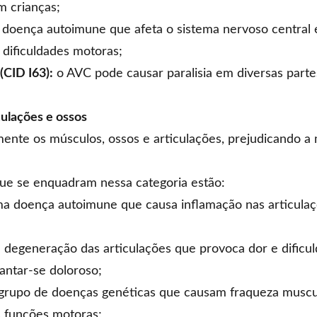
m crianças;
doença autoimune que afeta o sistema nervoso central 
dificuldades motoras;
(CID I63):
o AVC pode causar paralisia em diversas parte
culações e ossos
nte os músculos, ossos e articulações, prejudicando a m
ue se enquadram nessa categoria estão:
a doença autoimune que causa inflamação nas articulaç
 degeneração das articulações que provoca dor e dificu
antar-se doloroso;
grupo de doenças genéticas que causam fraqueza muscul
 funções motoras;