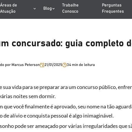
Áreas de
Trabalhe
Perguntas
Blog
Atuação
Conosco
Frequentes
 um concursado: guia completo 
do por Marcus Peterson
21/01/2025
34 min de leitura
e sua vida para se preparar ara um concurso público, enfr
várias noites sem dormir.
em que você finalmente é aprovado, seu nome na tão aguarda
ão de alívio e conquista pessoal é algo inimaginável.
 sonho pode ser ameaçado por várias irregularidades que s