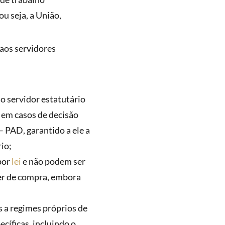
u seja, a União,
l aos servidores
o servidor estatutário
o em casos de decisão
– PAD, garantido a ele a
io;
por
lei
e não podem ser
der de compra, embora
s a regimes próprios de
cíficas, incluindo o