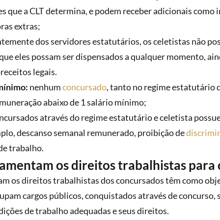
es que a CLT determina, e podem receber adicionais como 
ras extras;
temente dos servidores estatutários, os celetistas não p
m que eles possam ser dispensados a qualquer momento, ai
receitos legais.
 mínimo:
nenhum
concursado
, tanto no regime estatutário 
muneração abaixo de 1 salário mínimo;
oncursados através do regime estatutário e celetista possu
lo, descanso semanal remunerado, proibição de
discrimi
e trabalho.
lamentam os direitos trabalhistas para
am os direitos trabalhistas dos concursados têm como obj
upam cargos públicos, conquistados através de concurso,
dições de trabalho adequadas e seus direitos.