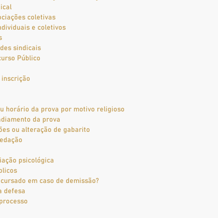
ical
ciações coletivas
ndividuais e coletivos
s
des sindicais
urso Público
 inscrição
 horário da prova por motivo religioso
adiamento da prova
es ou alteração de gabarito
redação
ação psicológica
licos
oncursado em caso de demissão?
a defesa
 processo