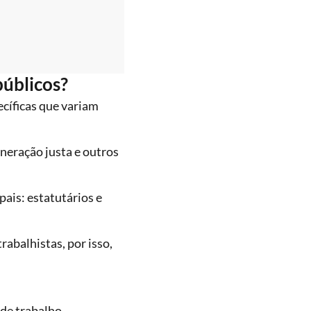
públicos?
ecíficas que variam
neração justa e outros
pais: estatutários e
rabalhistas, por isso,
 de trabalho