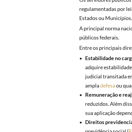
regulamentadas por leis
Estados ou Municípios
A principal norma nacio
públicos federais.
Entre os principais dir
Estabilidade no carg
adquire estabilidade
judicial transitada 
ampla
defesa
ou quan
Remuneração e reaju
reduzidos. Além diss
sua aplicação depen
Direitos previdenciá
previdência social (
R