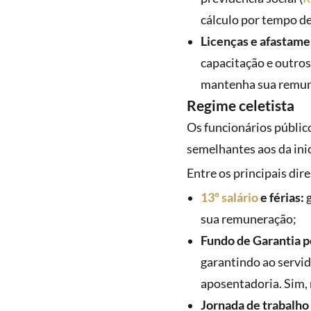
cálculo por tempo de
Licenças e afastame
capacitação e outros
mantenha sua remune
Regime celetista
Os funcionários públic
semelhantes aos da ini
Entre os principais dir
13º salário
e férias:
g
sua remuneração;
Fundo de Garantia p
garantindo ao servi
aposentadoria. Sim, 
Jornada de trabalho 