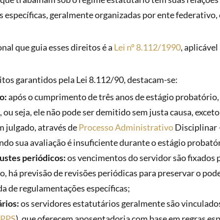
 específicas, geralmente organizadas por ente federativo, o
.
nal que guia esses direitos é a
Lei nº 8.112/1990
, aplicáve
eitos garantidos pela Lei 8.112/90, destacam-se:
o:
após o cumprimento de três anos de estágio probatório, 
, ou seja, ele não pode ser demitido sem justa causa, excet
em julgado, através de
Processo Administrativo
Disciplinar 
do sua avaliação é insuficiente durante o estágio probatór
stes periódicos:
os vencimentos do servidor são fixados 
o, há previsão de revisões periódicas para preservar o po
da de regulamentações específicas;
rios:
os servidores estatutários geralmente são vinculado
PPS
), que oferecem aposentadoria com base em regras espe