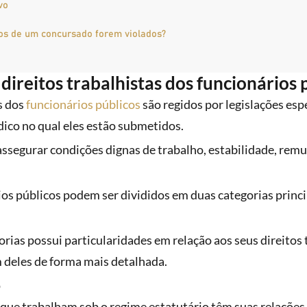
vo
tos de um concursado forem violados?
direitos trabalhistas dos funcionários 
s dos
funcionários públicos
são regidos por legislações esp
dico no qual eles estão submetidos.
assegurar condições dignas de trabalho, estabilidade, remu
ios públicos podem ser divididos em duas categorias princi
ias possui particularidades em relação aos seus direitos t
m deles de forma mais detalhada.
o
 que trabalham sob o regime estatutário têm suas relações