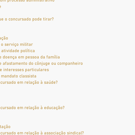
om processo administrativo
e
ue o concursado pode tirar?
e
ação
o serviço militar
 atividade política
e doença em pessoa da família
de afastamento do cônjuge ou companheiro
e interesses particulares
 mandato classista
oncursado em relação à saúde?
oncursado em relação à educação?
tação
ncursado em relação à associação sindical?