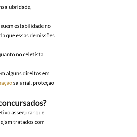
insalubridade,
ossuem estabilidade no
nda que essas demissões
quanto no celetista
em alguns direitos em
nação
salarial, proteção
 concursados?
etivo assegurar que
 sejam tratados com