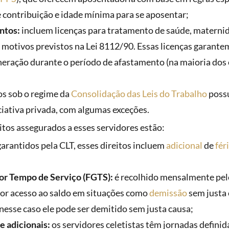
 contribuição e idade mínima para se aposentar;
ntos:
incluem licenças para tratamento de saúde, maternid
 motivos previstos na Lei 8112/90. Essas licenças garante
ração durante o período de afastamento (na maioria dos 
os sob o regime da
Consolidação das Leis do Trabalho
possu
ciativa privada, com algumas exceções.
eitos assegurados a esses servidores estão:
arantidos pela CLT, esses direitos incluem
adicional
de
fér
or Tempo de Serviço (FGTS):
é recolhido mensalmente pel
dor acesso ao saldo em situações como
demissão
sem justa 
nesse caso ele pode ser demitido sem justa causa;
e adicionais:
os servidores celetistas têm jornadas definid