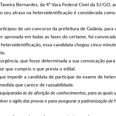
o Taveira Bernardes, da 4° Vara Federal Cível da SJ/GO, a
ao seu atraso na heteroidentificação é considerada com
rticipou de um concurso da prefeitura de Goiânia, para o
r aprovada em todas as fases do certame, foi convocada 
eteroidentificação, essa candidata chegou cinco minutos
to.
 urgência, que fosse determinada a sua convocação para
se que cumpriu o que previa o edital.
 que impedir a candidata de participar do exame de hete
medida que carece de razoabilidade.
 equiparada às de aferição de conhecimentos, para as quais
ver o sigilo das provas e para assegurar a padronização de ho