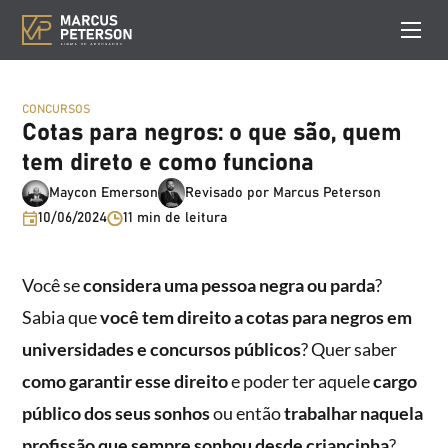
CONCURSOS
Cotas para negros: o que são, quem
tem direto e como funciona
Maycon Emerson
Revisado por Marcus Peterson
10/06/2024
11 min de leitura
Você se
considera uma pessoa negra ou parda
?
Sabia que
você tem direito a cotas para negros
em
universidades e concursos públicos
? Quer saber
como garantir esse direito
e poder ter aquele
cargo
público dos seus sonhos
ou então
trabalhar naquela
profissão que sempre sonhou desde criancinha
?