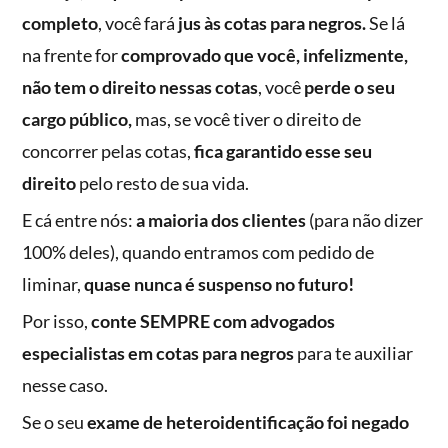
completo
, você fará
jus às cotas para negros.
Se lá
na frente for
comprovado que você, infelizmente,
não tem o direito nessas cotas
, você
perde o seu
cargo público,
mas, se você tiver o direito de
concorrer pelas cotas,
fica garantido esse seu
direito
pelo resto de sua vida.
E cá entre nós:
a maioria dos clientes
(para não dizer
100% deles), quando entramos com pedido de
liminar,
quase nunca é suspenso no futuro!
Por isso,
conte SEMPRE com advogados
especialistas em cotas para negros
para te auxiliar
nesse caso.
Se o seu
exame de heteroidentificação foi negado