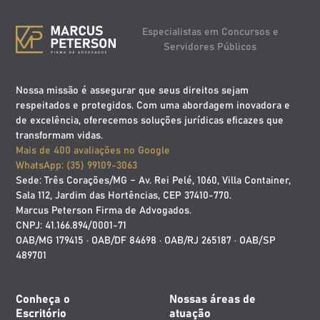
Especialistas em Concursos e
Servidores Públicos
Nossa missão é assegurar que seus direitos sejam
respeitados e protegidos. Com uma abordagem inovadora e
de excelência, oferecemos soluções jurídicas eficazes que
transformam vidas.
Mais de 400 avaliações no Google
WhatsApp: (35) 99109-3063
Sede: Três Corações/MG – Av. Rei Pelé, 1060, Villa Container,
Sala 112, Jardim das Hortências, CEP 37410-770.
Marcus Peterson Firma de Advogados.
CNPJ: 41.166.894/0001-71
OAB/MG 179415 · OAB/DF 84698 · OAB/RJ 265187 · OAB/SP
489701
Conheça o
Nossas áreas de
Escritório
atuação