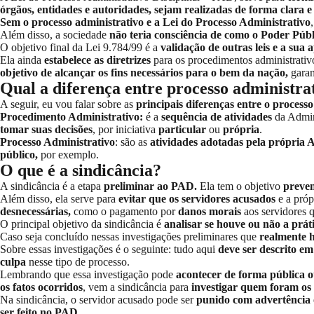
órgãos, entidades e autoridades, sejam realizadas de forma clara e 
Sem o processo administrativo e a Lei do Processo Administrativo
Além disso, a sociedade
não teria consciência de como o Poder Públ
O objetivo final da Lei 9.784/99 é a
validação de outras leis e a sua a
Ela ainda
estabelece as diretrizes
para os procedimentos administrativ
objetivo de alcançar os fins necessários para o bem da nação,
garan
Qual a diferença entre processo administra
A seguir, eu vou falar sobre as
principais diferenças entre o process
Procedimento Administrativo:
é a
sequência de atividades
da Admin
tomar suas decisões
, por iniciativa
particular
ou
própria
.
Processo Administrativo
: são as
atividades adotadas pela própria
público,
por exemplo.
O que é a sindicância?
A
sindicância
é a etapa
preliminar ao PAD.
Ela tem o objetivo
preven
Além disso, ela serve para
evitar que os servidores acusados
e a próp
desnecessárias,
como o pagamento por
danos morais
aos servidores 
O principal objetivo da sindicância é
analisar se houve ou não a práti
Caso seja concluído nessas investigações preliminares que
realmente h
Sobre essas investigações é o seguinte: tudo aqui
deve ser descrito em
culpa
nesse tipo de processo.
Lembrando que essa investigação pode
acontecer de forma pública ou
os fatos ocorridos
, vem a sindicância para
investigar quem foram os
Na sindicância, o servidor acusado pode ser
punido com advertência o
ser feito no PAD.