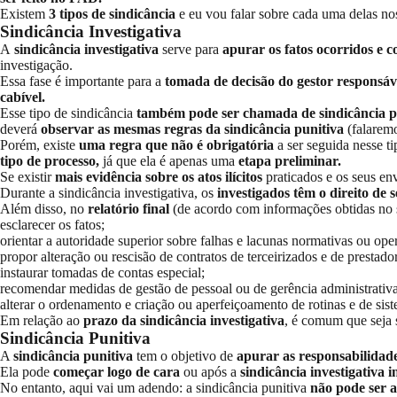
Existem
3 tipos de sindicância
e eu vou falar sobre cada uma delas nos
Sindicância Investigativa
A
sindicância investigativa
serve para
apurar os fatos ocorridos e c
investigação.
Essa fase é importante para a
tomada de decisão do gestor responsá
cabível.
Esse tipo de sindicância
também pode ser chamada de sindicância pre
deverá
observar as mesmas regras da sindicância punitiva
(falarem
Porém, existe
uma regra que não é obrigatória
a ser seguida nesse t
tipo de processo,
já que ela é apenas uma
etapa preliminar.
Se existir
mais evidência sobre os atos ilícitos
praticados e os seus e
Durante a sindicância investigativa, os
investigados têm o direito de
Além disso, no
relatório final
(de acordo com informações obtidas no si
esclarecer os fatos;
orientar a autoridade superior sobre falhas e lacunas normativas ou ope
propor alteração ou rescisão de contratos de terceirizados e de prestado
instaurar tomadas de contas especial;
recomendar medidas de gestão de pessoal ou de gerência administrativa
alterar o ordenamento e criação ou aperfeiçoamento de rotinas e de sist
Em relação ao
prazo da sindicância investigativa
, é comum que seja 
Sindicância Punitiva
A
sindicância punitiva
tem o objetivo de
apurar as responsabilidade
Ela pode
começar logo de cara
ou após a
sindicância investigativa in
No entanto, aqui vai um adendo: a sindicância punitiva
não pode ser a