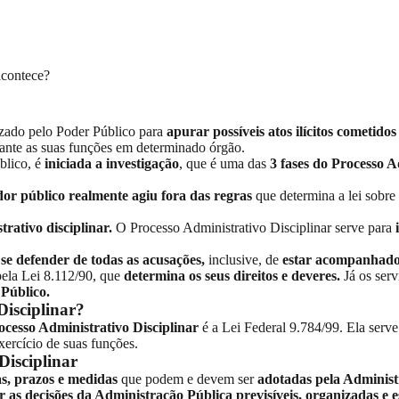
acontece?
izado pelo Poder Público para
apurar possíveis atos ilícitos cometido
ante as suas funções em determinado órgão.
blico, é
iniciada a investigação
, que é uma das
3 fases do Processo A
dor público realmente agiu fora das regras
que determina a lei sobre 
rativo disciplinar.
O Processo Administrativo Disciplinar serve para
e
se defender de todas as acusações,
inclusive, de
estar acompanhad
pela
Lei 8.112/90
, que
determina os seus direitos e deveres.
Já os serv
 Público.
Disciplinar?
rocesso Administrativo Disciplinar
é a
Lei Federal 9.784/99
. Ela serve
xercício de suas funções.
Disciplinar
s, prazos e medidas
que podem e devem ser
adotadas pela Adminis
r as decisões da Administração Pública previsíveis, organizadas e 