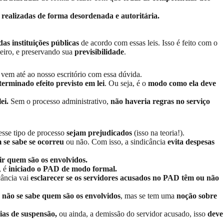
 realizadas de forma desordenada e autoritária.
as instituições públicas
de acordo com essas leis. Isso é feito com o
leiro, e preservando sua
previsibilidade
.
 vem até ao nosso escritório com essa dúvida.
terminado efeito previsto em lei
. Ou seja, é o
modo como ela deve
ei.
Sem o processo administrativo,
não haveria regras no serviço
sse tipo de processo
sejam prejudicados
(isso na teoria!).
 se sabe se ocorreu
ou não. Com isso, a sindicância
evita despesas
r quem são os envolvidos.
, é
iniciado o PAD de modo formal.
cância vai
esclarecer se os servidores acusados no PAD têm ou não
o
não se sabe quem são os envolvidos
, mas se tem uma
noção sobre
ias de suspensão,
ou ainda, a
demissão do servidor
acusado, isso
deve