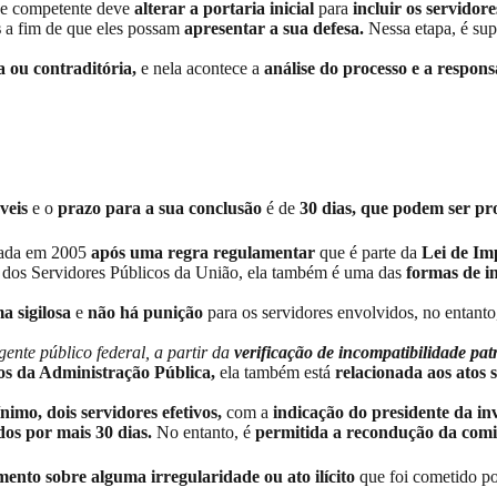
ade competente deve
alterar a portaria inicial
para
incluir os servidor
s
a fim de que eles possam
apresentar a sua defesa.
Nessa etapa, é sup
 ou contraditória,
e nela acontece a
análise do processo e a respons
áveis
e o
prazo para a sua conclusão
é de
30 dias, que podem ser pr
riada em 2005
após uma regra regulamentar
que é parte da
Lei de Im
o dos Servidores Públicos da União, ela também é uma das
formas de in
a sigilosa
e
não há punição
para os servidores envolvidos, no entant
ente público federal, a partir da
verificação de incompatibilidade pat
os da Administração Pública,
ela também está
relacionada
aos atos 
nimo, dois servidores efetivos,
com a
indicação do presidente da in
os por mais 30 dias.
No entanto, é
permitida a recondução da comi
ento sobre alguma irregularidade ou ato ilícito
que foi cometido po