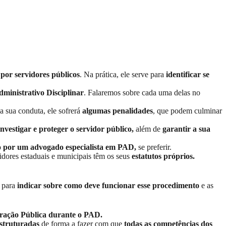
s por servidores públicos
. Na prática, ele serve para
identificar se
dministrativo Disciplinar
. Falaremos sobre cada uma delas no
a sua conduta, ele sofrerá
algumas
penalidades
, que podem culminar
investigar e proteger o servidor público,
além de
garantir a sua
o por um
advogado especialista em PAD
,
se preferir.
idores estaduais e municipais têm os seus
estatutos próprios.
 para
indicar sobre como deve funcionar esse procedimento
e as
tração Pública durante o PAD.
estruturadas
de forma a fazer com que
todas as competências dos