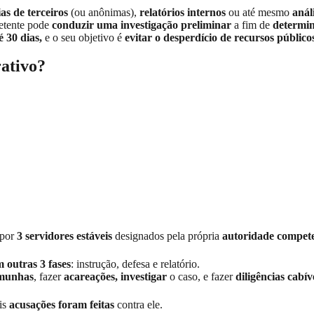
as de terceiros
(ou anônimas),
relatórios internos
ou até mesmo
anál
etente pode
conduzir uma investigação preliminar
a fim de
determin
 30 dias,
e o seu objetivo é
evitar o desperdício de recursos públic
rativo?
por
3 servidores estáveis
designados pela própria
autoridade compet
 outras 3 fases
: instrução, defesa e relatório.
emunhas
, fazer
acareações, investigar
o caso, e fazer
diligências cabív
is
acusações foram feitas
contra ele.