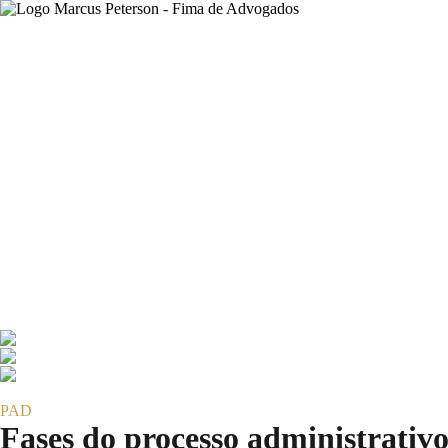
Home
Sobre
Áreas de Atuação
Direito dos Concurseiros
Direito dos Servidores Públicos
Direito dos Estudantes
Blog
Cotas Raciais
Promoção por escolaridade
Concursos
Carreiras Policiais
PAD
Servidores Públicos
Trabalhe Conosco
Perguntas Frequentes
Contato
PAD
Fases do processo administrativo: