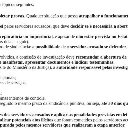
 tópicos seguintes.
oletar provas
. Qualquer situação que possa
atrapalhar o funcioname
vel
pelos servidores acusados, que deve
decidir se é necessária a
aber
paratória ou inquisitorial,
e apesar de
não estar prevista no Esta
os dela a seguir).
ipo de sindicância: a
possibilidade
de o
servidor acusado se defender
nvolvidos, a comissão de investigação deve
recomendar a abertura de 
 se manifestar, apresentar documentos e indicar testemunhas.
te do Ministério da Justiça), a
autoridade responsável pelas investi
racionais;
res de serviços;
;
emas internos de controle.
seguido o mesmo prazo da sindicância punitiva, ou seja,
até 30 dias q
s dos servidores acusados e aplicar as penalidades previstas em lei
dicar potenciais atos ilícitos
que foram cometidos pelos servidores ac
purada pelos mesmos servidores que realizaram a etapa anterior.