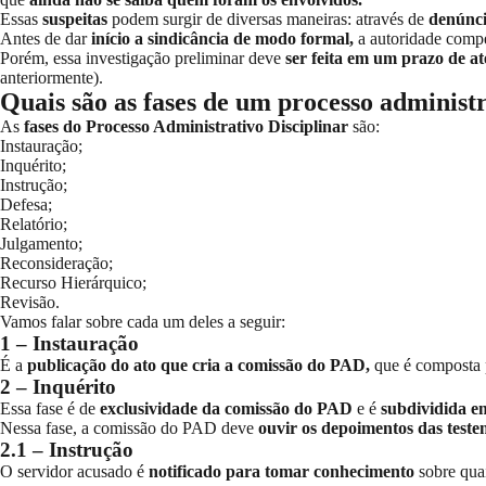
Essas
suspeitas
podem surgir de diversas maneiras: através de
denúnci
Antes de dar
início a sindicância de modo formal,
a autoridade comp
Porém, essa investigação preliminar deve
ser feita em um prazo de até
anteriormente).
Quais são as fases de um processo administ
As
fases do Processo Administrativo Disciplinar
são:
Instauração;
Inquérito;
Instrução;
Defesa;
Relatório;
Julgamento;
Reconsideração;
Recurso Hierárquico;
Revisão.
Vamos falar sobre cada um deles a seguir:
1 – Instauração
É a
publicação do ato que cria a comissão do PAD,
que é composta 
2 – Inquérito
Essa fase é de
exclusividade da comissão do PAD
e é
subdividida em
Nessa fase, a comissão do PAD deve
ouvir os depoimentos das test
2.1 – Instrução
O servidor acusado é
notificado para tomar conhecimento
sobre qua