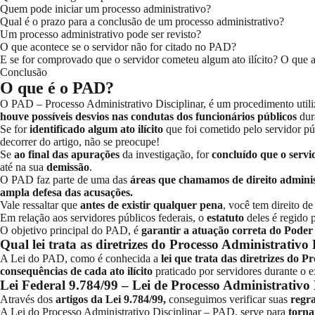
Quem pode iniciar um processo administrativo?
Qual é o prazo para a conclusão de um processo administrativo?
Um processo administrativo pode ser revisto?
O que acontece se o servidor não for citado no PAD?
E se for comprovado que o servidor cometeu algum ato ilícito? O que 
Conclusão
O que é o PAD?
O
PAD – Processo Administrativo Disciplinar
, é um procedimento util
houve possíveis desvios nas condutas dos funcionários públicos
dur
Se for
identificado algum ato ilícito
que foi cometido pelo servidor pú
decorrer do artigo, não se preocupe!
Se
ao final das apurações
da investigação, for
concluído que o servi
até na sua
demissão
.
O PAD faz parte de uma das
áreas que chamamos de direito administ
ampla defesa das acusações.
Vale ressaltar que
antes de existir qualquer pena
, você tem direito d
Em relação aos servidores públicos federais, o
estatuto
deles é regido 
O objetivo principal do PAD, é
garantir a atuação correta do Poder
Qual lei trata as diretrizes do Processo Administrativo 
A
Lei do PAD
, como é conhecida a
lei que trata das diretrizes do P
consequências de cada ato ilícito
praticado por servidores durante o e
Lei Federal 9.784/99 – Lei de Processo Administrativo 
Através dos
artigos da Lei 9.784/99,
conseguimos verificar suas
regra
A Lei do Processo Administrativo Disciplinar – PAD, serve para
torna