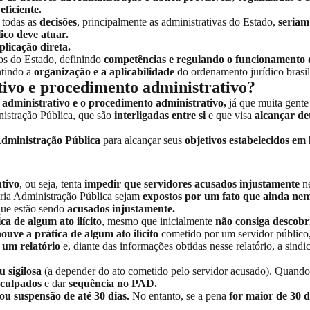
eficiente.
, todas as
decisões
, principalmente as administrativas do Estado,
seriam
ico deve atuar.
plicação direta.
os do Estado, definindo
competências e regulando o funcionamento d
tindo a
organização e a aplicabilidade
do ordenamento jurídico brasi
tivo e procedimento administrativo?
o administrativo e o procedimento administrativo,
já que muita gente
istração Pública, que são
interligadas entre si
e que visa
alcançar de
 Administração Pública
para alcançar seus
objetivos estabelecidos em l
tivo
, ou seja, tenta
impedir que servidores acusados injustamente
ne
ria Administração Pública sejam
expostos por um fato que ainda nem
que estão sendo
acusados injustamente.
ca de algum ato ilícito
, mesmo que inicialmente
não consiga descobri
ouve a prática de algum ato ilícito
cometido por um servidor público
 um relatório
e, diante das informações obtidas nesse relatório, a sindi
 sigilosa
(a depender do ato cometido pelo servidor acusado). Quand
 culpados
e dar
sequência no PAD.
u suspensão de até 30 dias.
No entanto, se a pena
for maior de 30 d