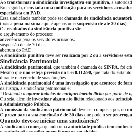
Ao
transformar a sindicância investigativa em punitiva
, a autorid
Em seguida, é
enviada uma notificação para os servidores acusado
especialista em PAD
.
Essa sindicância também pode ser
chamada de sindicância acusatória
(pois a
pena máxima
aqui é apenas uma
suspensão de até 30 dias
).
Os
resultados da sindicância punitiva
são:
o arquivamento do processo;
advertência para os servidores acusados;
suspensão de até 30 dias;
abertura do PAD.
A
sindicância punitiva
deve ser
realizada por 2 ou 3 servidores est
Sindicância Patrimonial
A
sindicância patrimonial,
que também é chamada de
SINPA
, foi c
Mesmo que
não esteja prevista na Lei 8.112/90,
que trata do Estatut
durante o exercício de suas funções.
A
sindicância patrimonial é uma investigação que acontece de form
da Justiça, a sindicância patrimonial é:
“Destinada a
apurar indícios de enriquecimento ilícito
por parte de ag
Ou seja, além de
investigar algum ato ilícito
relacionado aos
princípi
a Administração Pública.
A
comissão da sindicância patrimonial
deve ser composta por, no
mí
O
prazo para a sua conclusão é de 30 dias
que podem ser
prorrogad
Quando deve-se iniciar uma sindicância?
A
sindicância começa
quando uma
autoridade pública tem conhecim
que
ainda não se saiba quem foram os envolvidos.