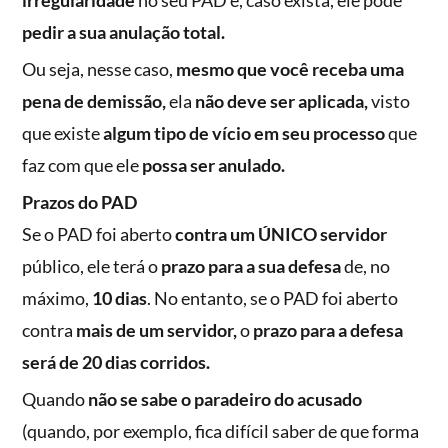
irregularidade
no seu PAD e, caso exista, ele pode
pedir a sua anulação total.
Ou seja, nesse caso,
mesmo que você receba uma
pena de demissão,
ela
não deve ser aplicada,
visto
que existe
algum tipo de vício em seu processo
que
faz com que ele
possa ser anulado.
Prazos do PAD
Se o PAD foi aberto
contra um ÚNICO servidor
público, ele terá o
prazo para a sua defesa
de, no
máximo,
10 dias
. No entanto, se o PAD foi aberto
contra
mais de um servidor,
o
prazo para a defesa
será de 20 dias corridos.
Quando
não se sabe o paradeiro do acusado
(quando, por exemplo, fica difícil saber de que forma