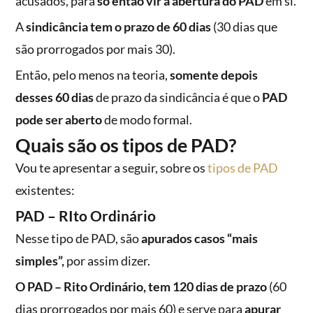
acusados, para
só então vir a abertura do PAD
em si.
A
sindicância tem o prazo de 60 dias
(30 dias que
são prorrogados por mais 30).
Então, pelo menos na teoria,
somente depois
desses 60 dias
de prazo da sindicância é que o
PAD
pode ser aberto
de modo formal.
Quais são os tipos de PAD?
Vou te apresentar a seguir, sobre os
tipos de PAD
existentes:
PAD – RIto Ordinário
Nesse tipo de PAD, são
apurados casos “mais
simples”,
por assim dizer.
O PAD – Rito Ordinário, tem 120 dias de prazo
(60
dias prorrogados por mais 60) e serve para
apurar