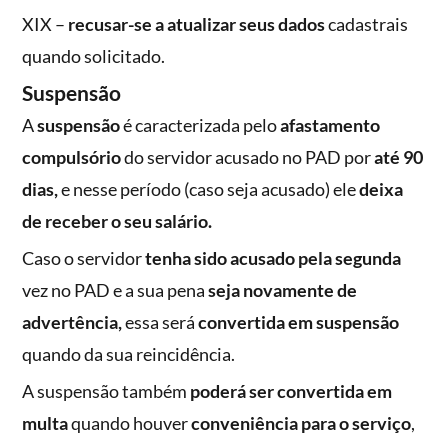
XIX –
recusar-se a atualizar seus dados
cadastrais
quando solicitado.
Suspensão
A
suspensão
é caracterizada pelo
afastamento
compulsório
do servidor acusado no PAD por
até 90
dias,
e nesse período (caso seja acusado) ele
deixa
de receber o seu salário.
Caso o servidor
tenha sido acusado pela segunda
vez no PAD e a sua pena
seja novamente de
advertência,
essa será
convertida em suspensão
quando da sua reincidência.
A suspensão também
poderá ser convertida em
multa
quando houver
conveniência para o serviço
,