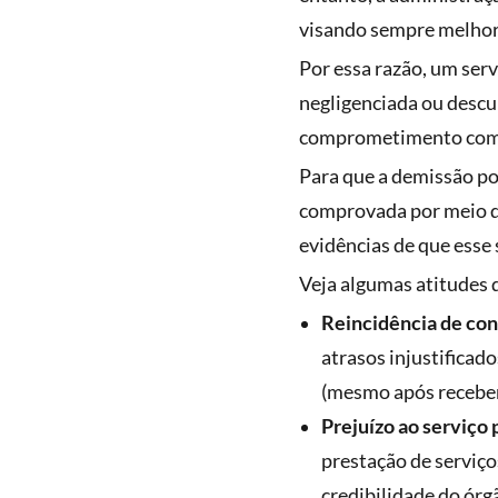
visando sempre melhorar
Por essa razão, um ser
negligenciada ou descu
comprometimento com as
Para que a demissão por
comprovada por meio de
evidências de que esse
Veja algumas atitudes 
Reincidência de co
atrasos injustificado
(mesmo após receber
Prejuízo ao serviço 
prestação de serviç
credibilidade do órg