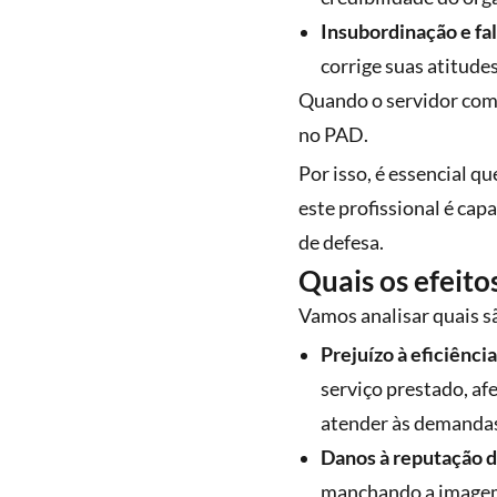
Insubordinação e fa
corrige suas atitud
Quando o servidor come
no PAD.
Por isso, é essencial 
este profissional é cap
de defesa.
Quais os efeito
Vamos analisar quais sã
Prejuízo à eficiênci
serviço prestado, a
atender às demandas
Danos à reputação d
manchando a imagem 