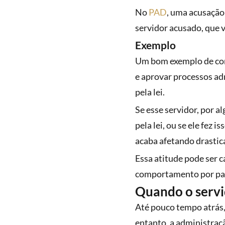
No
PAD
, uma acusação
servidor acusado, que 
Exemplo
Um bom exemplo de como
e aprovar processos adm
pela lei.
Se esse servidor, por a
pela lei, ou se ele fez 
acaba afetando drastic
Essa atitude pode ser c
comportamento por par
Quando o servi
Até pouco tempo atrás,
entanto, a administraç