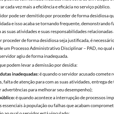
 cada vez mais a eficiência e eficácia no serviço público.
vidor pode ser demitido por proceder de forma desidiosa q
idada e isso acaba se tornando frequente, demonstrando fa
 suas atividades e suas responsabilidades relacionadas 
 proceder de forma desidiosa seja justificada, é necessário
 um Processo Administrativo Disciplinar – PAD, no qual 
 servidor agiu de forma inadequada.
que podem levar a demissão por desídia:
ndutas inadequadas:
é quando o servidor acusado comete r
s, falta de atenção para com as suas atividades, entrega de
 advertências para melhorar seu desempenho);
público:
é quando acontece a interrupção de processos imp
os essenciais à população ou falhas que acabam comprome
ão ao qual o servidor está vinculado;