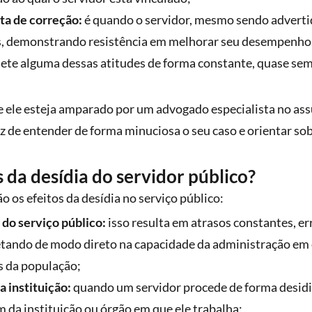
lta de correção:
é quando o servidor, mesmo sendo advertid
es, demonstrando resistência em melhorar seu desempenho
te alguma dessas atitudes de forma constante, quase sem
que ele esteja amparado por um advogado especialista no as
az de entender de forma minuciosa o seu caso e orientar so
s da desídia do servidor público?
o os efeitos da desídia no serviço público:
a do serviço público:
isso resulta em atrasos constantes, er
fetando de modo direto na capacidade da administração em 
 da população;
a instituição:
quando um servidor procede de forma desidi
da instituição ou órgão em que ele trabalha;