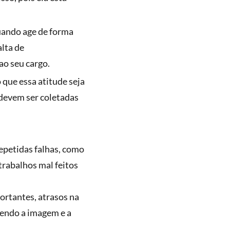
uando age de forma
lta de
ao seu cargo.
 que essa atitude seja
devem ser coletadas
epetidas falhas, como
 trabalhos mal feitos
ortantes, atrasos na
tendo a imagem e a