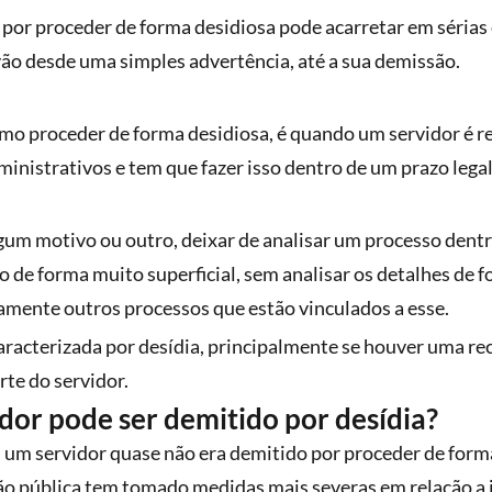
 por proceder de forma desidiosa pode acarretar em sérias
vão desde uma simples advertência, até a sua demissão.
 proceder de forma desidiosa, é quando um servidor é re
inistrativos e tem que fazer isso dentro de um prazo legal
lgum motivo ou outro, deixar de analisar um processo dent
isso de forma muito superficial, sem analisar os detalhes de 
amente outros processos que estão vinculados a esse.
aracterizada por desídia, principalmente se houver uma re
te do servidor.
dor pode ser demitido por desídia?
 um servidor quase não era demitido por proceder de forma
ão pública tem tomado medidas mais severas em relação a is