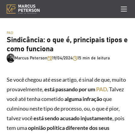
PAD
Sindicância: o que é, principais tipos e
como funciona
Marcus Peterson
19/04/2024
15 min de leitura
Se você chegou até esse artigo, é sinal de que, muito
provavelmente,
está passando por um
PAD
. Talvez
você até tenha cometido
alguma infração
que
culminou neste tipo de processo, ou, o que é pior,
talvez você
está sendo acusado injustamente,
pois
tem uma
opinião política diferente dos seus