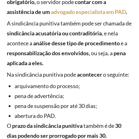
obrigatório,
o servidor pode
contar com a
assistência de um
advogado especialista em PAD
.
A sindicância punitiva também pode ser chamada de
sindicância acusatória ou contraditória
, e nela
acontece a
análise desse tipo de procedimento
e a
responsabilização dos envolvidos,
ou seja, a
pena
aplicada a eles.
Na sindicância punitiva pode
acontecer
o seguinte:
arquivamento do processo;
pena de advertência;
pena de suspensão por até 30 dias;
abertura do PAD.
O
prazo da sindicância punitiva
também é de
30
dias podendo ser prorrogado por mais 30.