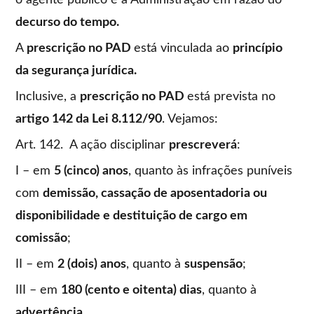
o agente público e a Administração em razão do
decurso do tempo.
A
prescrição no PAD
está vinculada ao
princípio
da segurança jurídica.
Inclusive, a
prescrição no PAD
está prevista no
artigo 142 da Lei 8.112/90
. Vejamos:
Art. 142. A ação disciplinar
prescreverá
:
I – em
5 (cinco) anos
, quanto às infrações puníveis
com
demissão, cassação de aposentadoria ou
disponibilidade e destituição de cargo em
comissão
;
II – em
2 (dois) anos
, quanto à
suspensão
;
III – em
180 (cento e oitenta) dias
, quanto à
advertência
.