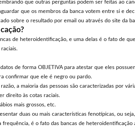
 Lembrando que outras perguntas podem ser feitas ao can
aguardar que os membros da banca votem entre si e decid
cado sobre o resultado por email ou através do site da b
icação?
ancas de heteroidentificação, e uma delas é o fato de q
raciais.
datos de forma OBJETIVA para atestar que eles possuem o
ra confirmar que ele é negro ou pardo.
azão, a maioria das pessoas são caracterizadas por vária
direito às cotas raciais.
ábios mais grossos, etc.
presentar duas ou mais
características fenotípicas
, ou seja
 frequência, é o fato das bancas de heteroidentificaçã