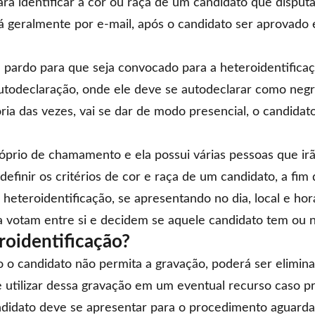
 identificar a cor ou raça de um candidato que disputa 
 geralmente por e-mail, após o candidato ser aprovado 
pardo para que seja convocado para a heteroidentificaçã
utodeclaração
, onde ele deve se autodeclarar como negr
oria das vezes, vai se dar de modo presencial, o candi
róprio de chamamento e ela possui várias pessoas que i
definir os critérios de cor e raça de um candidato, a fi
heteroidentificação, se apresentando no dia, local e ho
votam entre si e decidem se aquele candidato tem ou não
oidentificação?
 o candidato não permita a gravação, poderá ser eliminad
utilizar dessa gravação em um eventual recurso caso pr
ndidato deve se apresentar para o procedimento aguarda