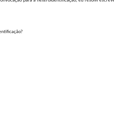
nvocação para a heteroidentificação, eu resolvi escreve
ntificação?