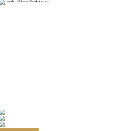
Home
Sobre
Áreas de Atuação
Direito dos Concurseiros
Direito dos Servidores Públicos
Direito dos Estudantes
Blog
Cotas Raciais
Promoção por escolaridade
Concursos
Carreiras Policiais
PAD
Servidores Públicos
Trabalhe Conosco
Perguntas Frequentes