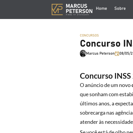
Home
Sobre
CONCURSOS
Concurso INS
Marcus Peterson
08/05/
Concurso INSS 2
O anúncio de um novo
que sonham com estabil
últimos anos, a expecta
sobrecarga nas agência
atender às necessidade
Se você está de olho n