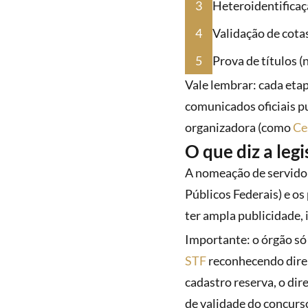
Heteroidentificaçã
Validação de cotas
Prova de títulos 
Vale lembrar: cada etap
comunicados oficiais p
organizadora (como
Ce
O que diz a leg
A nomeação de servidor
Públicos Federais) e os
ter ampla publicidade, 
Importante: o órgão só
STF
reconhecendo direi
cadastro reserva, o di
de validade do concurs