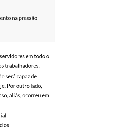
umento na pressão
 servidores em todo o
os trabalhadores.
ão será capaz de
e. Por outro lado,
sso, aliás, ocorreu em
ial
cios