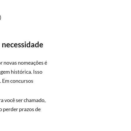
)
l necessidade
por novas nomeações é
gem histórica. Isso
o. Em concursos
ra você ser chamado,
o perder prazos de