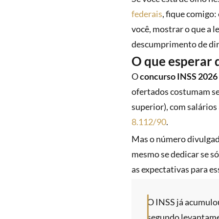
federais
, fique comigo:
você, mostrar o que a l
descumprimento de dire
O que esperar 
O
concurso INSS 2026 
ofertados costumam se
superior), com salários
8.112/90
.
Mas o número divulgado
mesmo se dedicar se só
as expectativas para es
O INSS já acumulou,
segundo levantame