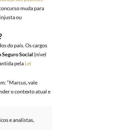
e concurso muda para
injusta ou
?
os do país. Os cargos
o Seguro Social
(nível
rantida pela
Lei
m: “Marcus, vale
nder o contexto atual e
cos e analistas,