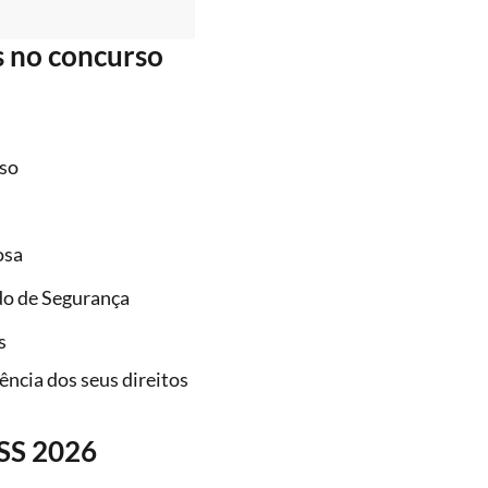
s no concurso
rso
osa
o de Segurança
s
ncia dos seus direitos
NSS 2026