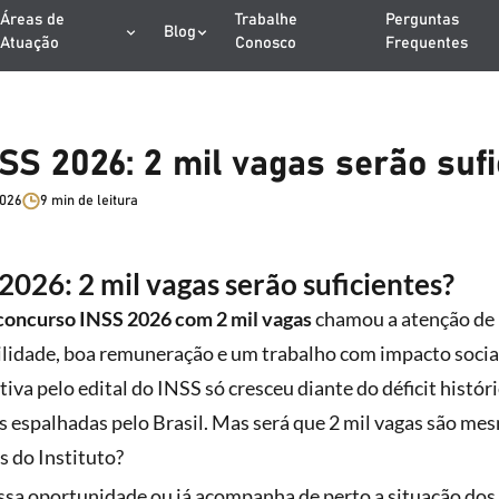
Áreas de
Trabalhe
Perguntas
Blog
Atuação
Conosco
Frequentes
S 2026: 2 mil vagas serão sufi
2026
9 min de leitura
026: 2 mil vagas serão suficientes?
concurso INSS 2026 com 2 mil vagas
chamou a atenção de 
idade, boa remuneração e um trabalho com impacto social.
tiva pelo edital do INSS só cresceu diante do déficit histór
s espalhadas pelo Brasil. Mas será que 2 mil vagas são mes
s do Instituto?
essa oportunidade ou já acompanha de perto a situação dos