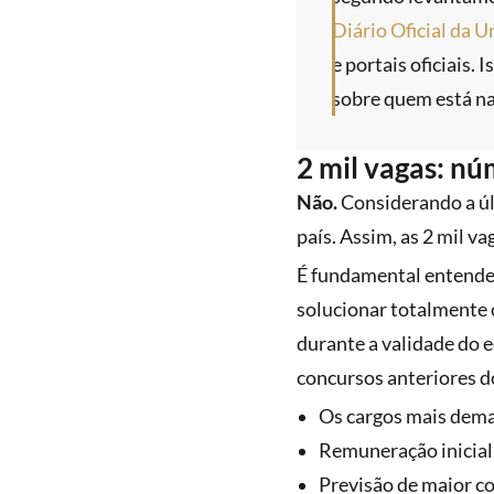
Diário Oficial da U
e portais oficiais.
sobre quem está na
2 mil vagas: nú
Não.
Considerando a últ
país. Assim, as 2 mil 
É fundamental entender
solucionar totalmente 
durante a validade do e
concursos anteriores d
Os cargos mais deman
Remuneração inicial:
Previsão de maior c