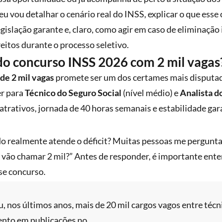
 eu vou detalhar o cenário real do INSS, explicar o que ess
egislação garante e, claro, como agir em caso de eliminação 
itos durante o processo seletivo.
do concurso INSS 2026 com 2 mil vagas
de 2 mil vagas
promete ser um dos certames mais disputad
r para
Técnico do Seguro Social
(nível médio) e
Analista d
 atrativos, jornada de 40 horas semanais e estabilidade ga
 realmente atende o déficit? Muitas pessoas me pergunta
 vão chamar 2 mil?” Antes de responder, é importante ente
se concurso.
 nos últimos anos, mais de 20 mil cargos vagos entre técni
nto em publicações no