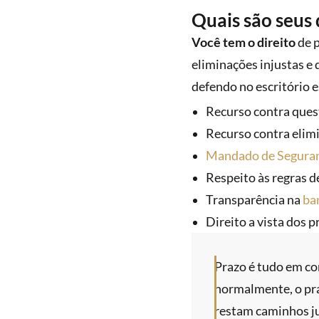
Quais são seus 
Você tem o direito
de p
eliminações injustas e 
defendo no escritório e
Recurso contra ques
Recurso contra elimi
Mandado de Segura
Respeito às regras d
Transparência na
ba
Direito a vista dos 
Prazo é tudo em con
normalmente, o praz
restam caminhos jud