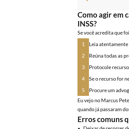
Como agir em c
INSS?
Se você acredita que fo
Leia atentamente o
Reúna todas as pr
Protocole recurso
Se o recurso for n
Procure um advog
Eu vejo no Marcus Pete
quando já passaram dos
Erros comuns q
Deixar de recorrer 