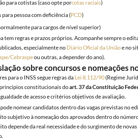
o para cotistas (caso opte por
cotas raciais
)
 para pessoa com deficiência (
PCD
)
(normalmente para cargos de nível superior)
a tem regras e prazos próprios. Acompanhe sempre o edital
ublicados, especialmente no
Diário Oficial da União
e no si
spe/Cebraspe
ou outras, a depender do ano).
islação sobre concursos e nomeações n
es para o INSS segue regras da
Lei 8.112/90
(Regime Juríd
 princípios constitucionais do
art. 37 da Constituição Fede
igualdade de acesso e critérios objetivos de avaliação.
 pode nomear candidatos dentro das vagas previstas no edi
to subjetivo à nomeação dos aprovados dentro do número 
reito depende da real necessidade e do surgimento de novas
o.