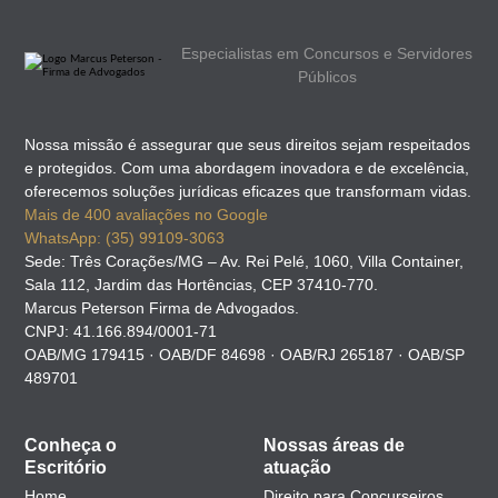
Especialistas em Concursos e Servidores
Públicos
Nossa missão é assegurar que seus direitos sejam respeitados
e protegidos. Com uma abordagem inovadora e de excelência,
oferecemos soluções jurídicas eficazes que transformam vidas.
Mais de 400 avaliações no Google
WhatsApp: (35) 99109-3063
Sede: Três Corações/MG – Av. Rei Pelé, 1060, Villa Container,
Sala 112, Jardim das Hortências, CEP 37410-770.
Marcus Peterson Firma de Advogados.
CNPJ: 41.166.894/0001-71
OAB/MG 179415 · OAB/DF 84698 · OAB/RJ 265187 · OAB/SP
489701
Conheça o
Nossas áreas de
Escritório
atuação
Home
Direito para Concurseiros