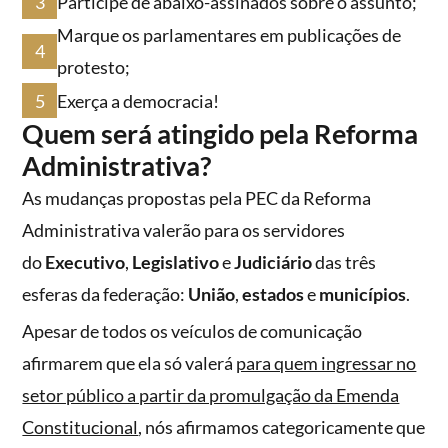
Participe de abaixo-assinados sobre o assunto;
Marque os parlamentares em publicações de
protesto;
Exerça a democracia!
Quem será atingido pela Reforma
Administrativa?
As mudanças propostas pela PEC da Reforma
Administrativa valerão para os servidores
do
Executivo
,
Legislativo
e
Judiciário
das três
esferas da federação:
União
,
estados
e
municípios
.
Apesar de todos os veículos de comunicação
afirmarem que ela só valerá
para quem ingressar no
setor público a partir da promulgação da Emenda
Constitucional
, nós afirmamos categoricamente que