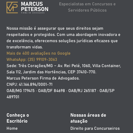
Especialistas em Concursos e
Servidores Públicos
Nossa missão é assegurar que seus direitos sejam
respeitados e protegidos. Com uma abordagem inovadora e
de excelência, oferecemos soluções jurídicas eficazes que
transformam vidas.
Mais de 400 avaliações no Google
WhatsApp: (35) 99109-3063
Sede: Três Corações/MG – Av. Rei Pelé, 1060, Villa Container,
Sala 112, Jardim das Hortências, CEP 37410-770.
Marcus Peterson Firma de Advogados.
CNPJ: 41.166.894/0001-71
OAB/MG 179415 · OAB/DF 84698 · OAB/RJ 265187 · OAB/SP
489701
Conheça o
Nossas áreas de
Escritório
atuação
Home
Direito para Concurseiros