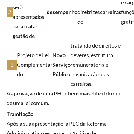
,
e car
serão
desempenho
diretrizes
carreiras
funçõ
apresentados
de
grati
para tratar de
gestão de
tratando de direitos e
Projeto de Lei
Novo
deveres, estrutura
Complementar
Serviço
remuneratória e
do
Público
organização. das
carreiras.
A aprovação de uma PEC é
bem mais difícil
do que
de uma lei comum.
Tramitação
Após a sua apresentação, a PEC da Reforma
Administrativa segue para a Análise de