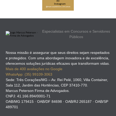
@marcuspeterson.concursos
Especialistas em Concursos e Servidores
Públicos
Nossa missão é assegurar que seus direitos sejam respeitados
e protegidos. Com uma abordagem inovadora e de excelência,
oferecemos soluções jurídicas eficazes que transformam vidas.
Mais de 400 avaliações no Google
WhatsApp: (35) 99109-3063
Sede: Três Corações/MG – Av. Rei Pelé, 1060, Villa Container,
Sala 112, Jardim das Hortências, CEP 37410-770.
Marcus Peterson Firma de Advogados.
CNPJ: 41.166.894/0001-71
OAB/MG 179415 · OAB/DF 84698 · OAB/RJ 265187 · OAB/SP
489701