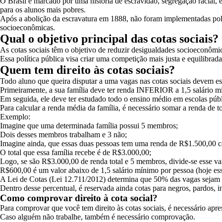
O Brasil é marcado por uma história de escravidão, segregação racial,
para os alunos mais pobres.
Após a abolição da escravatura em 1888, não foram implementadas políti
socioeconômicas.
Qual o objetivo principal das cotas sociais?
As cotas sociais têm o objetivo de reduzir desigualdades socioeconômi
Essa política pública visa criar uma competição mais justa e equilibra
Quem tem direito às cotas sociais?
Todo aluno que queira disputar a uma vagas nas cotas sociais devem est
Primeiramente, a sua família deve ter renda INFERIOR a 1,5 salário m
Em seguida, ele deve ter estudado todo o ensino médio em escolas públ
Para calcular a renda média da família, é necessário somar a renda de
Exemplo:
Imagine que uma determinada família possui 5 membros;
Dois desses membros trabalham e 3 não;
Imagine ainda, que essas duas pessoas tem uma renda de R$1.500,00 c
O total que essa família recebe é de R$3.000,00;
Logo, se são R$3.000,00 de renda total e 5 membros, divide-se esse v
R$600,00 é um valor abaixo de 1,5 salário mínimo por pessoa (hoje es
A
Lei de Cotas
(Lei 12.711/2012) determina que 50% das vagas sejam d
Dentro desse percentual, é reservada ainda cotas para negros, pardos, 
Como comprovar direito à cota social?
Para comprovar que você tem direito às cotas sociais, é necessário apr
Caso alguém não trabalhe, também é necessário comprovação.