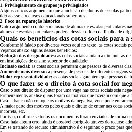
1. Privilegiamento de grupos já privilegiados
Alguns críticos argumentam que a inclusão de alunos de escolas partic
tido acesso a recursos educacionais superiores.
2. Foco na reparação histórica
Outro argumento contra a inclusão de alunos de escolas particulares nas 
alunos de escolas particulares poderia desviar o foco da finalidade origi
Quais os benefícios das cotas sociais para a
Conforme já falado por diversas vezes aqui no texto, as cotas sociais p
Vejamos abaixo alguns desses benefícios:
Redução das desigualdades:
as cotas sociais ajudam a diminuir as d
em instituições de ensino superior de qualidade;
Inclusão social:
as cotas sociais permitem que pessoas de diversas cl
Ambiente mais diverso:
a presença de pessoas de diferentes origens 
Maior representatividade:
as cotas sociais garantem que pessoas de b
O que fazer se o direito à cota social for n
Caso o seu direito de disputar por uma vaga nas cotas sociais seja neg
Primeiramente, analise quais foram os motivos que fizeram com que a b
Caso a banca não coloque os motivos da negativa, você pode entrar co
A maior parte dos motivos pelos quais o direito de entrar nas cotas so
incorreta, etc.
Por isso, confirme se todos os documentos foram enviados de forma cor
Caso haja algum erro, ainda é possível corrigi-lo através do recurso adm
Em se tratando do recurso administrativo é o seguinte: o prazo para que