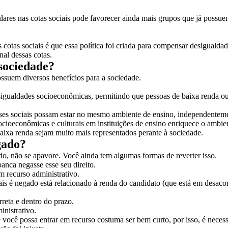
ulares nas cotas sociais pode favorecer ainda mais grupos que já poss
cotas sociais é que essa política foi criada para compensar desigualdade
nal dessas cotas.
 sociedade?
ossuem diversos benefícios para a sociedade.
esigualdades socioeconômicas, permitindo que pessoas de baixa renda o
asses sociais possam estar no mesmo ambiente de ensino, independenteme
socioeconômicas e culturais em instituições de ensino enriquece o amb
aixa renda sejam muito mais representados perante à sociedade.
egado?
ado, não se apavore. Você ainda tem algumas formas de reverter isso.
anca negasse esse seu direito.
m recurso administrativo.
ciais é negado está relacionado à renda do candidato (que está em desa
reta e dentro do prazo.
inistrativo.
 você possa entrar em recurso costuma ser bem curto, por isso, é necessá