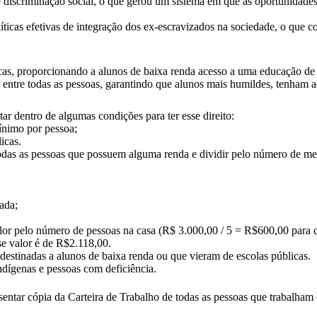
 e discriminação social, o que gerou um sistema em que as oportunidade
cas efetivas de integração dos ex-escravizados na sociedade, o que con
cas, proporcionando a alunos de baixa renda acesso a uma educação de 
da entre todas as pessoas, garantindo que alunos mais humildes, tenham
ar dentro de algumas condições para ter esse direito:
ínimo por pessoa;
icas.
 todas as pessoas que possuem alguma renda e dividir pelo número de m
ada;
alor pelo número de pessoas na casa (R$ 3.000,00 / 5 = R$600,00 para 
se valor é de R$2.118,00.
estinadas a alunos de baixa renda ou que vieram de escolas públicas.
indígenas e pessoas com deficiência.
esentar cópia da Carteira de Trabalho de todas as pessoas que trabalham