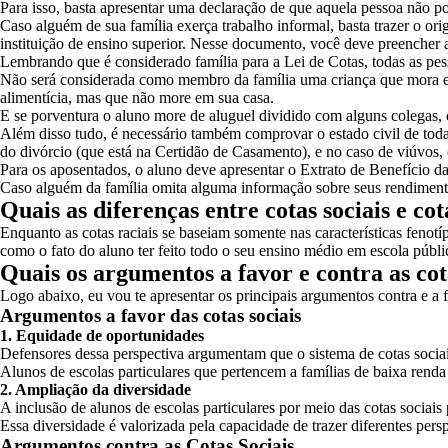
Para isso, basta apresentar uma declaração de que aquela pessoa não pos
Caso alguém de sua família exerça trabalho informal, basta trazer o ori
instituição de ensino superior. Nesse documento, você deve preencher 
Lembrando que é considerado família para a Lei de Cotas, todas as pe
Não será considerada como membro da família uma criança que mora em
alimentícia, mas que não more em sua casa.
E se porventura o aluno more de aluguel dividido com alguns colegas, 
Além disso tudo, é necessário também comprovar o estado civil de to
do divórcio (que está na Certidão de Casamento), e no caso de viúvos, c
Para os aposentados, o aluno deve apresentar o Extrato de Benefício da
Caso alguém da família omita alguma informação sobre seus rendimentos
Quais as diferenças entre cotas sociais e cot
Enquanto as cotas raciais se baseiam somente nas
características fenotí
como o fato do aluno ter feito todo o seu ensino médio em escola públic
Quais os argumentos a favor e contra as cot
Logo abaixo, eu vou te apresentar os principais argumentos contra e a f
Argumentos a favor das cotas sociais
1. Equidade de oportunidades
Defensores dessa perspectiva argumentam que o sistema de cotas socia
Alunos de escolas particulares que pertencem a famílias de baixa renda
2. Ampliação da diversidade
A inclusão de alunos de escolas particulares por meio das cotas sociais
Essa diversidade é valorizada pela capacidade de trazer diferentes pers
Argumentos contra as Cotas Sociais