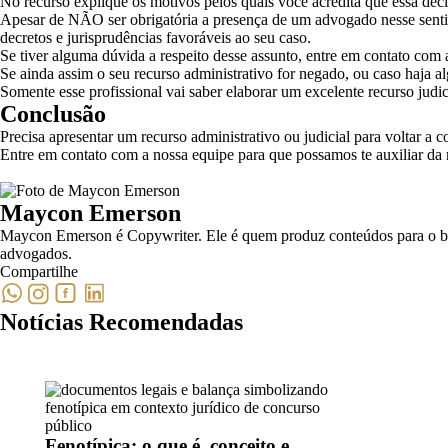
No recurso explique os motivos pelos quais você acredita que essa decis
Apesar de NÃO ser obrigatória a presença de um advogado nesse sentido, 
decretos e jurisprudências favoráveis ao seu caso.
Se tiver alguma dúvida a respeito desse assunto, entre em contato com 
Se ainda assim o seu recurso administrativo for negado, ou caso haja al
Somente esse profissional vai saber elaborar um excelente recurso judic
Conclusão
Precisa apresentar um recurso administrativo ou judicial para voltar a c
Entre em contato com a nossa equipe para que possamos te auxiliar da 
Maycon Emerson
Maycon Emerson é Copywriter. Ele é quem produz conteúdos para o bl
advogados.
Compartilhe
Notícias Recomendadas
Fenotípica: o que é, conceito e