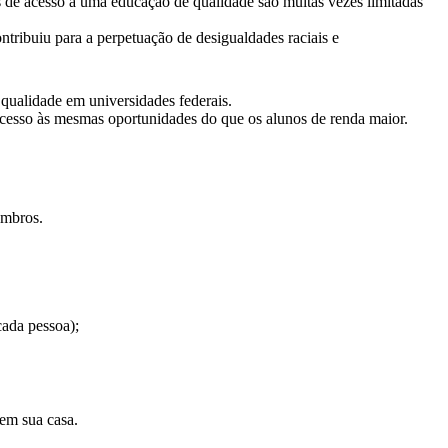
s de acesso a uma educação de qualidade são muitas vezes limitadas
tribuiu para a perpetuação de desigualdades raciais e
qualidade em universidades federais.
 acesso às mesmas oportunidades do que os alunos de renda maior.
embros.
cada pessoa);
 em sua casa.