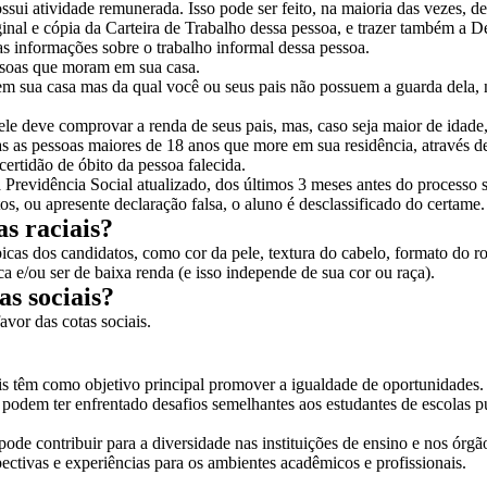
sui atividade remunerada. Isso pode ser feito, na maioria das vezes, den
ginal e cópia da Carteira de Trabalho dessa pessoa, e trazer também a D
as informações sobre o trabalho informal dessa pessoa.
ssoas que moram em sua casa.
 sua casa mas da qual você ou seus pais não possuem a guarda dela, 
ele deve comprovar a renda de seus pais, mas, caso seja maior de idade
das as pessoas maiores de 18 anos que more em sua residência, atravé
ertidão de óbito da pessoa falecida.
 Previdência Social atualizado, dos últimos 3 meses antes do processo 
, ou apresente declaração falsa, o aluno é desclassificado do certame.
as raciais?
picas
dos candidatos, como cor da pele, textura do cabelo, formato do ros
a e/ou ser de baixa renda (e isso independe de sua cor ou raça).
as sociais?
avor das cotas sociais.
is têm como objetivo principal promover a igualdade de oportunidades
 podem ter enfrentado desafios semelhantes aos estudantes de escolas p
 pode contribuir para a diversidade nas instituições de ensino e nos órg
pectivas e experiências para os ambientes acadêmicos e profissionais.