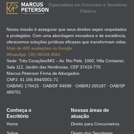
Especialistas em Concursos e Servidores
Públicos
Nossa missão é assegurar que seus direitos sejam respeitados
e protegidos. Com uma abordagem inovadora e de excelência,
oferecemos soluções jurídicas eficazes que transformam vidas.
Mais de 400 avaliações no Google
WhatsApp: (35) 99109-3063
Sede: Três Corações/MG – Av. Rei Pelé, 1060, Villa Container,
Sala 112, Jardim das Hortências, CEP 37410-770.
Marcus Peterson Firma de Advogados.
CNPJ: 41.166.894/0001-71
OAB/MG 179415 · OAB/DF 84698 · OAB/RJ 265187 · OAB/SP
489701
Conheça o
Nossas áreas de
Escritório
atuação
Home
Direito para Concurseiros
Sobre
Direito dos Servidores