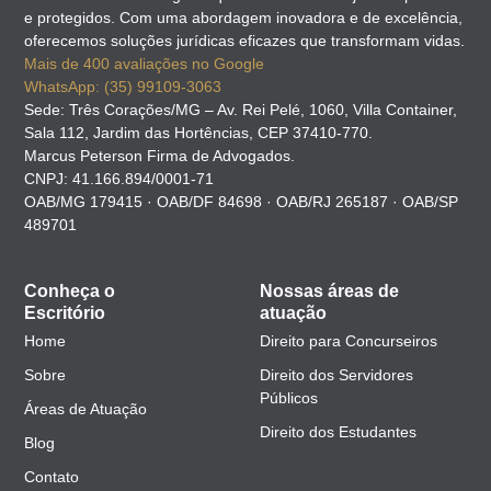
e protegidos. Com uma abordagem inovadora e de excelência,
oferecemos soluções jurídicas eficazes que transformam vidas.
Mais de 400 avaliações no Google
WhatsApp: (35) 99109-3063
Sede: Três Corações/MG – Av. Rei Pelé, 1060, Villa Container,
Sala 112, Jardim das Hortências, CEP 37410-770.
Marcus Peterson Firma de Advogados.
CNPJ: 41.166.894/0001-71
OAB/MG 179415 · OAB/DF 84698 · OAB/RJ 265187 · OAB/SP
489701
Conheça o
Nossas áreas de
Escritório
atuação
Home
Direito para Concurseiros
Sobre
Direito dos Servidores
Públicos
Áreas de Atuação
Direito dos Estudantes
Blog
Contato