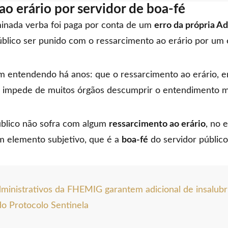
o erário por servidor de boa-fé
inada verba foi paga por conta de um
erro da própria A
úblico ser punido com o ressarcimento ao erário por um 
em entendendo há anos: que o ressarcimento ao erário, e
o impede de muitos órgãos descumprir o entendimento ma
úblico não sofra com algum
ressarcimento ao erário
, no 
m elemento subjetivo, que é a
boa-fé
do servidor públic
ministrativos da FHEMIG garantem adicional de insalubr
do Protocolo Sentinela