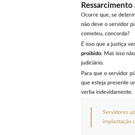
Ressarcimento a
Ocorre que, se determ
não deve o servidor p
cometeu, concorda?
É isso que a justiça v
proibido
. Mas isso nã
judiciário.
Para que o servidor p
que esteja presente u
verba indevidamente.
Servidores ad
implantação 