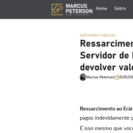
Home
Sobre
SERVIDORES PÚBLICOS
Ressarcimen
Servidor de 
devolver val
Marcus Peterson
01/01/2
Ressarcimento ao Erár
pagos indevidamente p
É isso mesmo que você