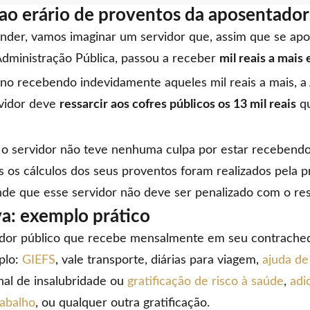
ao erário de proventos da aposentador
tender, vamos imaginar um servidor que, assim que se ap
Administração Pública, passou a receber
mil reais a mais
no recebendo indevidamente aqueles mil reais a mais, a
rvidor deve
ressarcir aos cofres públicos os 13 mil reais
qu
o servidor não teve nenhuma culpa por estar recebend
s os cálculos dos seus proventos foram realizados pela p
ende que esse servidor não deve ser penalizado com o re
va: exemplo prático
dor público que recebe mensalmente em seu contrach
plo:
GIEFS
, vale transporte, diárias para viagem,
ajuda de
onal de insalubridade ou
gratificação de risco à saúde
,
adi
rabalho
, ou qualquer outra gratificação.