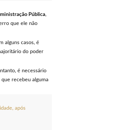
dministração Pública
,
erro que ele não
m alguns casos, é
joritário do poder
entanto, é necessário
o que recebeu alguma
idade, após