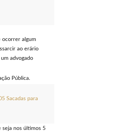
e ocorrer algum
sarcir ao erário
m um advogado
ação Pública.
05 Sacadas para
 seja nos últimos 5