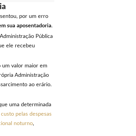
ia
osentou, por um erro
 em sua
aposentadoria
.
 Administração Pública
e ele recebeu
o um valor maior em
rópria Administração
ssarcimento ao erário.
eque uma determinada
 custo pelas despesas
cional noturno
,