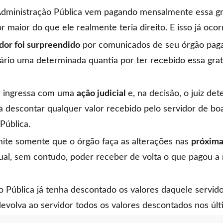
dministração Pública vem pagando mensalmente essa gra
r maior do que ele realmente teria direito. E isso já oco
dor foi surpreendido
por comunicados de seu órgão pagad
rário uma determinada quantia por ter recebido essa gra
or ingressa com uma
ação judicial
e, na decisão, o juiz de
a descontar qualquer valor recebido pelo servidor de boa
Pública.
rmite somente que o órgão faça as alterações nas
próxima
atual, sem contudo, poder receber de volta o que pagou a
o Pública já tenha descontado os valores daquele servido
evolva ao servidor todos os valores descontados nos últ