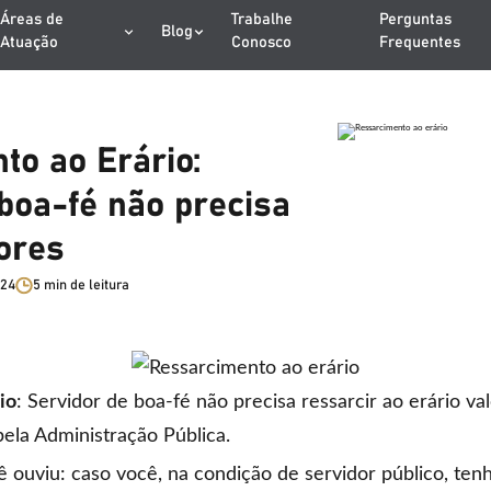
Áreas de
Trabalhe
Perguntas
Blog
Atuação
Conosco
Frequentes
to ao Erário:
boa-fé não precisa
ores
024
5 min de leitura
io
: Servidor de boa-fé não precisa ressarcir ao erário v
ela Administração Pública.
 ouviu: caso você, na condição de servidor público, ten