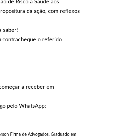
ção de Risco à Saúde aos
propositura da ação, com reflexos
a saber!
u contracheque o referido
e começar a receber em
migo pelo WhatsApp:
terson Firma de Advogados. Graduado em