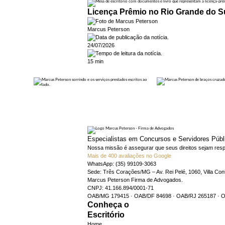
Licença Prêmio no Rio Grande do Su
Marcus Peterson
24/07/2026
15 min
Especialistas em Concursos e Servidores Públ
Nossa missão é assegurar que seus direitos sejam resp
Mais de 400 avaliações no Google
WhatsApp: (35) 99109-3063
Sede: Três Corações/MG – Av. Rei Pelé, 1060, Villa Con
Marcus Peterson Firma de Advogados.
CNPJ: 41.166.894/0001-71
OAB/MG 179415 · OAB/DF 84698 · OAB/RJ 265187 · 
Conheça o
Escritório
Home