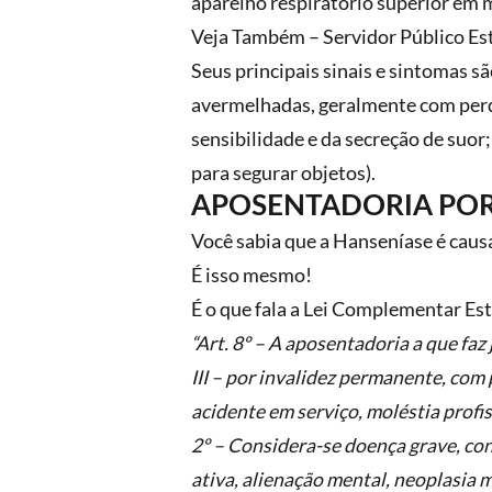
aparelho respiratório superior em me
Veja Também – Servidor Público Es
Seus principais sinais e sintomas 
avermelhadas, geralmente com perda 
sensibilidade e da secreção de suor
para segurar objetos).
APOSENTADORIA POR
Você sabia que a Hanseníase é caus
É isso mesmo!
É o que fala a Lei Complementar Esta
“Art. 8º – A aposentadoria a que faz
III – por invalidez permanente, com
acidente em serviço, moléstia profi
2º – Considera-se doença grave, cont
ativa, alienação mental, neoplasia 