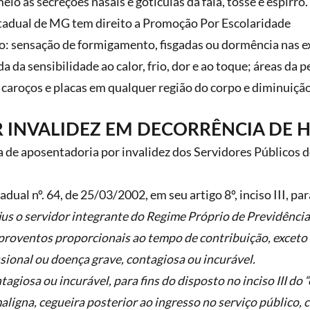
io as secreções nasais e gotículas da fala, tosse e espirro.
tadual de MG tem direito a Promoção Por Escolaridade
são: sensação de formigamento, fisgadas ou dormência nas
da sensibilidade ao calor, frio, dor e ao toque; áreas da 
; caroços e placas em qualquer região do corpo e diminuição
 INVALIDEZ EM DECORRÊNCIA DE 
a de aposentadoria por invalidez dos Servidores Públicos 
dual nº. 64, de 25/03/2002, em seu artigo 8º, inciso III, par
 jus o servidor integrante do Regime Próprio de Previdência
 proventos proporcionais ao tempo de contribuição, exceto s
ssional ou doença grave, contagiosa ou incurável.
agiosa ou incurável, para fins do disposto no inciso III do 
maligna, cegueira posterior ao ingresso no serviço público