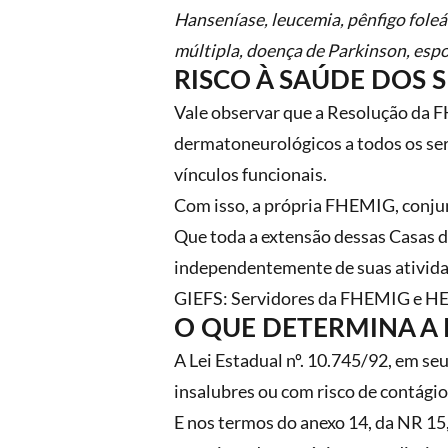
Hanseníase, leucemia, pênfigo foleác
múltipla, doença de Parkinson, espo
RISCO À SAÚDE DOS 
Vale observar que a Resolução da 
dermatoneurológicos a todos os ser
vínculos funcionais.
Com isso, a própria FHEMIG, conju
Que toda a extensão dessas Casas d
independentemente de suas atividad
GIEFS: Servidores da FHEMIG e 
O QUE DETERMINA A 
A Lei Estadual nº. 10.745/92, em se
insalubres ou com risco de contágio 
E nos termos do anexo 14, da NR 15,