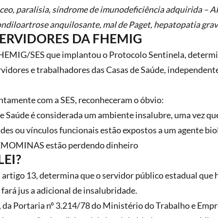
eo, paralisia, síndrome de imunodeficiência adquirida – AI
ndiloartrose anquilosante, mal de Paget, hepatopatia grave 
SERVIDORES DA FHEMIG
FHEMIG/SES que implantou o Protocolo Sentinela, determi
vidores e trabalhadores das Casas de Saúde, independent
ntamente com a SES, reconheceram o óbvio:
e Saúde é considerada um ambiente insalubre, uma vez que
es ou vínculos funcionais estão expostos a um agente bio
HEMOMINAS estão perdendo dinheiro
LEI?
u artigo 13, determina que o servidor público estadual que
fará jus a adicional de insalubridade.
 da Portaria nº 3.214/78 do Ministério do Trabalho e Empr