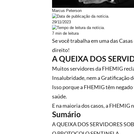
Marcus Peterson
29/11/2023
7 min de leitura
Se você trabalha em uma das Casas 
direito!
A QUEIXA DOS SERVI
Muitos servidores da FHEMIG recla
Insalubridade, nem a Gratificação d
Isso porque a FHEMIG têm negado vá
saúde.
E na maioria dos casos, a
FHEMIG
n
Sumário
A QUEIXA DOS SERVIDORES SO
O PROTOCOLO SENTINELA