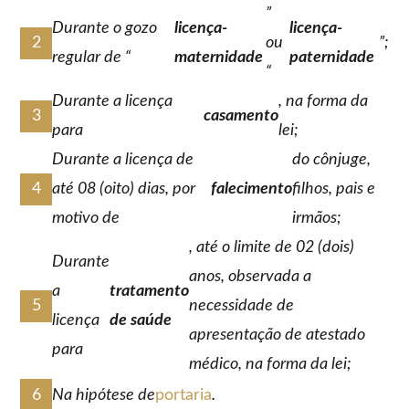
”
Durante o gozo
licença-
licença-
ou
”;
regular de “
maternidade
paternidade
“
Durante a licença
, na forma da
casamento
para
lei;
Durante a licença de
do cônjuge,
até 08 (oito) dias, por
falecimento
filhos, pais e
motivo de
irmãos;
, até o limite de 02 (dois)
Durante
anos, observada a
a
tratamento
necessidade de
licença
de saúde
apresentação de atestado
para
médico, na forma da lei;
Na hipótese de
portaria
.