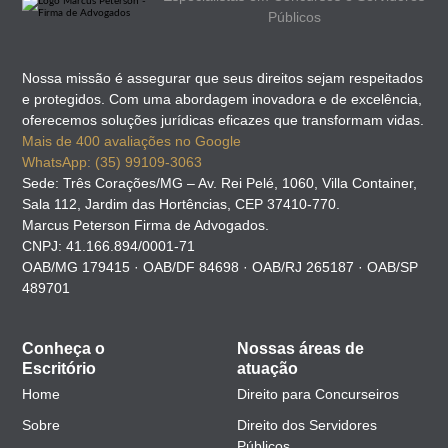
Públicos
Nossa missão é assegurar que seus direitos sejam respeitados
e protegidos. Com uma abordagem inovadora e de excelência,
oferecemos soluções jurídicas eficazes que transformam vidas.
Mais de 400 avaliações no Google
WhatsApp: (35) 99109-3063
Sede: Três Corações/MG – Av. Rei Pelé, 1060, Villa Container,
Sala 112, Jardim das Hortências, CEP 37410-770.
Marcus Peterson Firma de Advogados.
CNPJ: 41.166.894/0001-71
OAB/MG 179415 · OAB/DF 84698 · OAB/RJ 265187 · OAB/SP
489701
Conheça o
Nossas áreas de
Escritório
atuação
Home
Direito para Concurseiros
Sobre
Direito dos Servidores
Públicos