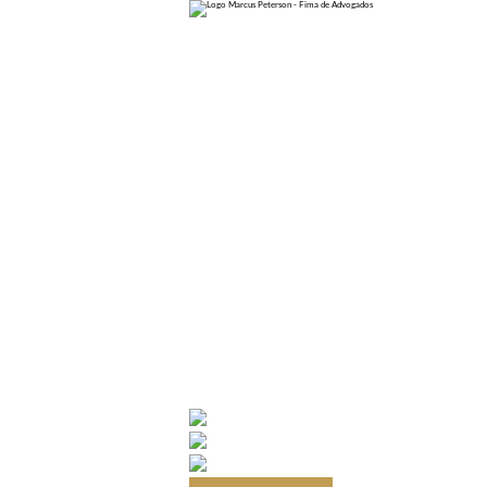
Home
Sobre
Áreas de Atuação
Direito dos Concurseiros
Direito dos Servidores Públicos
Direito dos Estudantes
Blog
Cotas Raciais
Promoção por escolaridade
Concursos
Carreiras Policiais
PAD
Servidores Públicos
Trabalhe Conosco
Perguntas Frequentes