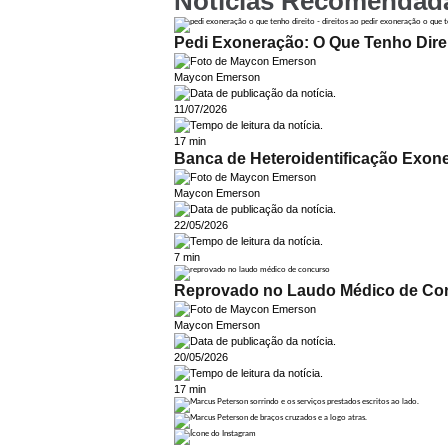
Notícias Recomendad
Pedi Exoneração: O Que Tenho Dire
Maycon Emerson
11/07/2026
17 min
Banca de Heteroidentificação Exonero
Maycon Emerson
22/05/2026
7 min
Reprovado no Laudo Médico de Co
Maycon Emerson
20/05/2026
17 min