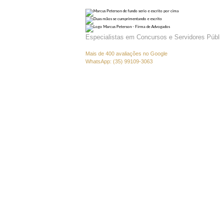
@marcuspeterson.concursos
Especialistas em Concursos e Servidores Públ
Nossa missão é assegurar que seus direitos sejam resp
Mais de 400 avaliações no Google
WhatsApp: (35) 99109-3063
Sede: Três Corações/MG – Av. Rei Pelé, 1060, Villa Con
Marcus Peterson Firma de Advogados.
CNPJ: 41.166.894/0001-71
OAB/MG 179415 · OAB/DF 84698 · OAB/RJ 265187 · 
Conheça o
Escritório
Home
Sobre
Áreas de Atuação
Blog
Contato
Políticas de Privacidade
Perguntas Frequentes
Nossas áreas de
atuação
Direito para Concurseiros
Direito dos Servidores Públicos
Direito dos Estudantes
Categorias