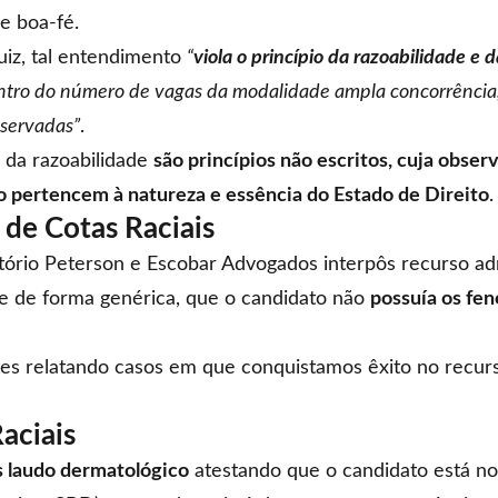
e boa-fé.
uiz, tal entendimento
“
viola o princípio da razoabilidade e 
entro do número de vagas da modalidade ampla concorrência
eservadas”
.
e da razoabilidade
são princípios não escritos, cuja obse
o pertencem à natureza e essência do Estado de Direito
.
 de Cotas Raciais
itório Peterson e Escobar Advogados interpôs recurso ad
 e de forma genérica, que o candidato não
possuía os fe
es relatando casos em que conquistamos êxito no recurso
aciais
 laudo dermatológico
atestando que o candidato está n