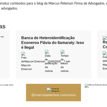
roduz conteúdos para o blog da Marcus Peterson Firma de Advogados. 
s advogados.
as
Banca de Heteroidentificação
Re
Exonerou Flávia do Itamaraty: Isso
Co
é Ilegal
Maycon Emerson
22/05/2026
7 min
@marcuspeterson.concursos