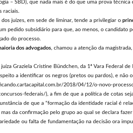
ogia –
SBD
), que nada mais é do que uma prova técnica
 raciais.
dos juízes, em sede de liminar, tende a privilegiar o
prin
 um pedido subsidiário para que, ao menos, o candidato
gado do processo.
 maioria dos advogados
, chamou a atenção da magistrada,
juíza Graziela Cristine Bündchen, da 1ª Vara Federal de 
speito a identificar os negros (pretos ou pardos), e não 
tificando.cartacapital.com.br/2018/04/12/o-novo-process
oncursos-federais/), a fim de que a política de cotas sej
cunstância de que a “formação da identidade racial é re
 mas da confirmação pelo grupo ao qual se declara fazer 
trariedade ou falta de fundamentação na decisão ora imp