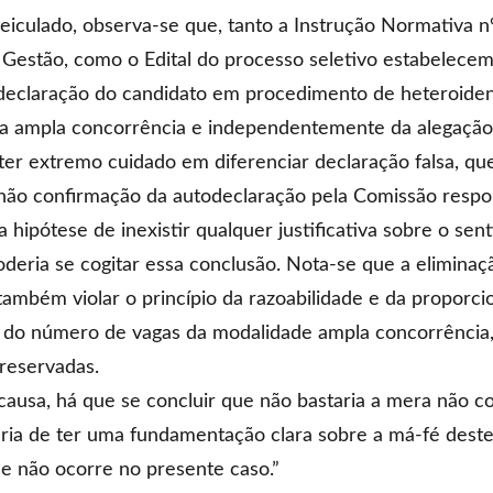
veiculado, observa-se que, tanto a Instrução Normativa n
Gestão, como o Edital do processo seletivo estabelecem
declaração do candidato em procedimento de heteroident
 na ampla concorrência e independentemente da alegação
ter extremo cuidado em diferenciar declaração falsa, que
não confirmação da autodeclaração pela Comissão respon
 hipótese de inexistir qualquer justificativa sobre o se
oderia se cogitar essa conclusão. Nota-se que a elimin
também violar o princípio da razoabilidade e da proporc
o do número de vagas da modalidade ampla concorrência,
reservadas.
causa, há que se concluir que não bastaria a mera não c
ria de ter uma fundamentação clara sobre a má-fé deste
ue não ocorre no presente caso.”