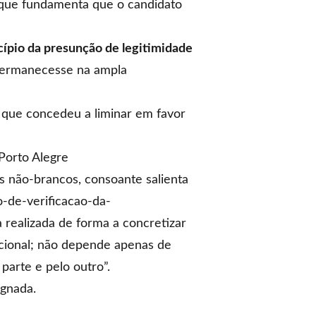
 que fundamenta que o candidato
cípio da presunção de legitimidade
 permanecesse na ampla
 que concedeu a liminar em favor
Porto Alegre
os não-brancos, consoante salienta
o-de-verificacao-da-
a realizada de forma a concretizar
lacional; não depende apenas de
parte e pelo outro”.
ugnada.