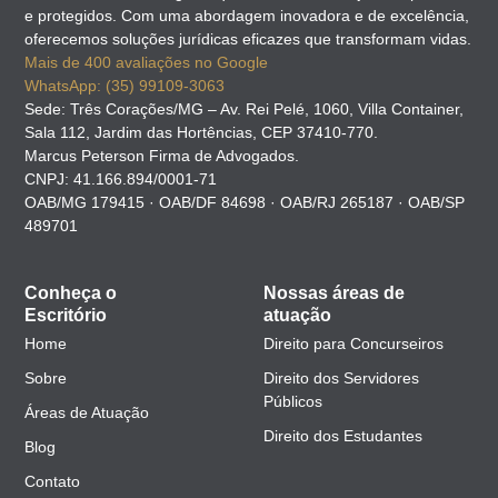
e protegidos. Com uma abordagem inovadora e de excelência,
oferecemos soluções jurídicas eficazes que transformam vidas.
Mais de 400 avaliações no Google
WhatsApp: (35) 99109-3063
Sede: Três Corações/MG – Av. Rei Pelé, 1060, Villa Container,
Sala 112, Jardim das Hortências, CEP 37410-770.
Marcus Peterson Firma de Advogados.
CNPJ: 41.166.894/0001-71
OAB/MG 179415 · OAB/DF 84698 · OAB/RJ 265187 · OAB/SP
489701
Conheça o
Nossas áreas de
Escritório
atuação
Home
Direito para Concurseiros
Sobre
Direito dos Servidores
Públicos
Áreas de Atuação
Direito dos Estudantes
Blog
Contato