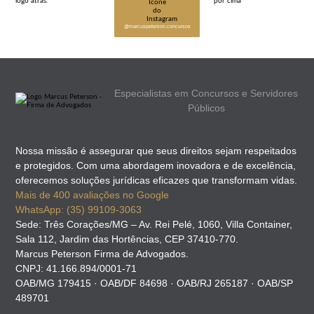
@marcuspeterson.concursos
Especialistas em Concursos e Servidores
Públicos
Nossa missão é assegurar que seus direitos sejam respeitados
e protegidos. Com uma abordagem inovadora e de excelência,
oferecemos soluções jurídicas eficazes que transformam vidas.
Mais de 400 avaliações no Google
WhatsApp: (35) 99109-3063
Sede: Três Corações/MG – Av. Rei Pelé, 1060, Villa Container,
Sala 112, Jardim das Hortências, CEP 37410-770.
Marcus Peterson Firma de Advogados.
CNPJ: 41.166.894/0001-71
OAB/MG 179415 · OAB/DF 84698 · OAB/RJ 265187 · OAB/SP
489701