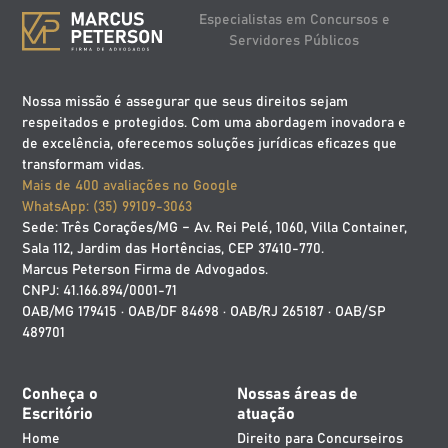
Especialistas em Concursos e
Servidores Públicos
Nossa missão é assegurar que seus direitos sejam
respeitados e protegidos. Com uma abordagem inovadora e
de excelência, oferecemos soluções jurídicas eficazes que
transformam vidas.
Mais de 400 avaliações no Google
WhatsApp: (35) 99109-3063
Sede: Três Corações/MG – Av. Rei Pelé, 1060, Villa Container,
Sala 112, Jardim das Hortências, CEP 37410-770.
Marcus Peterson Firma de Advogados.
CNPJ: 41.166.894/0001-71
OAB/MG 179415 · OAB/DF 84698 · OAB/RJ 265187 · OAB/SP
489701
Conheça o
Nossas áreas de
Escritório
atuação
Home
Direito para Concurseiros