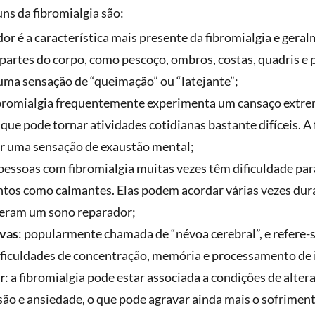
s da fibromialgia são:
 dor é a característica mais presente da fibromialgia e ger
partes do corpo, como pescoço, ombros, costas, quadris e p
uma sensação de “queimação” ou “latejante”;
ibromialgia frequentemente experimenta um cansaço ext
o que pode tornar atividades cotidianas bastante difíceis.
 uma sensação de exaustão mental;
 pessoas com fibromialgia muitas vezes têm dificuldade pa
s como calmantes. Elas podem acordar várias vezes dura
veram um sono reparador;
ivas
: popularmente chamada de “névoa cerebral”, e refere-
ificuldades de concentração, memória e processamento de
r
: a fibromialgia pode estar associada a condições de alte
ão e ansiedade, o que pode agravar ainda mais o sofriment