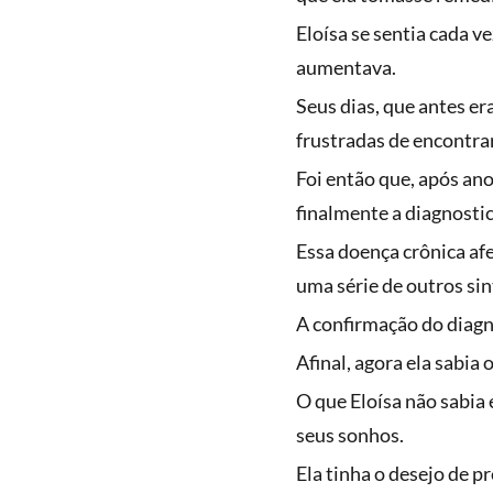
Eloísa se sentia cada v
aumentava.
Seus dias, que antes er
frustradas de encontra
Foi então que, após an
finalmente a diagnosti
Essa doença crônica af
uma série de outros si
A confirmação do diagn
Afinal, agora ela sabi
O que Eloísa não sabia
seus sonhos.
Ela tinha o desejo de p