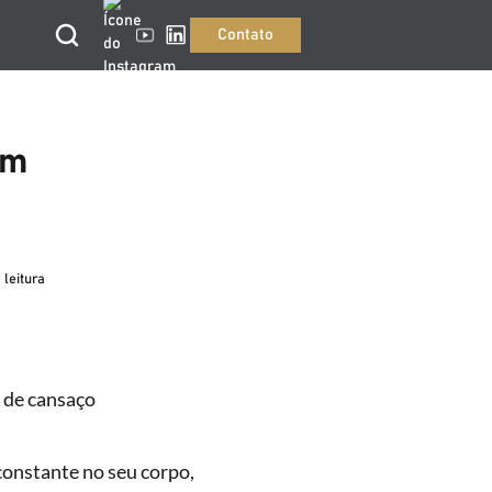
Contato
em
 leitura
 de cansaço
constante no seu corpo,