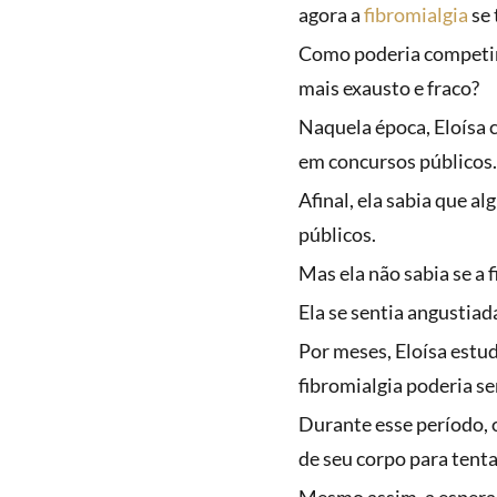
agora a
fibromialgia
se
Como poderia competir 
mais exausto e fraco?
Naquela época, Eloísa 
em concursos públicos
Afinal, ela sabia que 
públicos.
Mas ela não sabia se a 
Ela se sentia angustiad
Por meses, Eloísa estu
fibromialgia poderia s
Durante esse período, 
de seu corpo para tenta