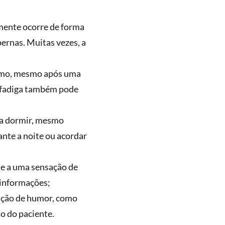
almente ocorre de forma
ernas. Muitas vezes, a
remo, mesmo após uma
 A fadiga também pode
ra dormir, mesmo
nte a noite ou acordar
se a uma sensação de
 informações;
ração de humor, como
o do paciente.