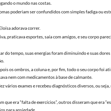
egando o mundo nas costas.
tomas poderiam ser confundidos com simples fadiga ou estr
.
Eloísa adorava correr.
iva, praticava esportes, saía com amigos, e seu corpo pare
ar do tempo, suas energias foram diminuindo e suas dores
ão.
epois os ombros, a coluna e, por fim, todo o seu corpo foi a
sava nem com medicamentos à base de calmante.
ez vários exames e recebeu diagnósticos diversos, ou seja
 que era “falta de exercícios”, outros disseram que era “e
ios para ansiedade.