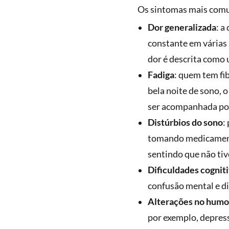
Os sintomas mais comun
Dor generalizada
: a
constante em várias 
dor é descrita como 
Fadiga
: quem tem f
bela noite de sono, 
ser acompanhada por
Distúrbios do sono
:
tomando medicamento
sentindo que não ti
Dificuldades cognit
confusão mental e d
Alterações no humo
por exemplo, depress