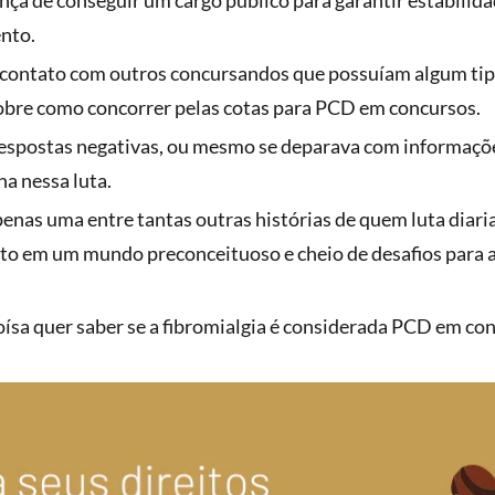
ça de conseguir um cargo público para garantir estabilidad
nto.
ontato com outros concursandos que possuíam algum tipo 
sobre como concorrer pelas cotas para PCD em concursos.
respostas negativas, ou mesmo se deparava com informaçõe
ha nessa luta.
apenas uma entre tantas outras histórias de quem luta dia
to em um mundo preconceituoso e cheio de desafios para 
oísa quer saber se a fibromialgia é considerada PCD em 