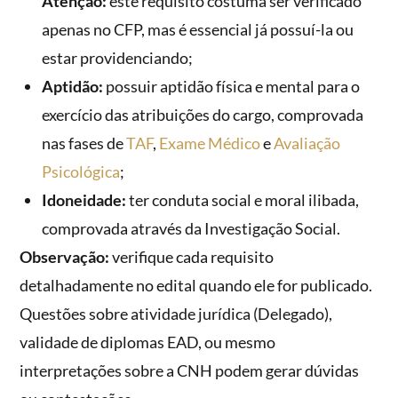
Atenção:
este requisito costuma ser verificado
apenas no CFP, mas é essencial já possuí-la ou
estar providenciando;
Aptidão:
possuir aptidão física e mental para o
exercício das atribuições do cargo, comprovada
nas fases de
TAF
,
Exame Médico
e
Avaliação
Psicológica
;
Idoneidade:
ter conduta social e moral ilibada,
comprovada através da Investigação Social.
Observação:
verifique cada requisito
detalhadamente no edital quando ele for publicado.
Questões sobre atividade jurídica (Delegado),
validade de diplomas EAD, ou mesmo
interpretações sobre a CNH podem gerar dúvidas